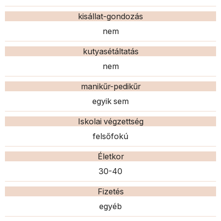
kisállat-gondozás
nem
kutyasétáltatás
nem
manikűr-pedikűr
egyik sem
Iskolai végzettség
felsőfokú
Életkor
30-40
Fizetés
egyéb