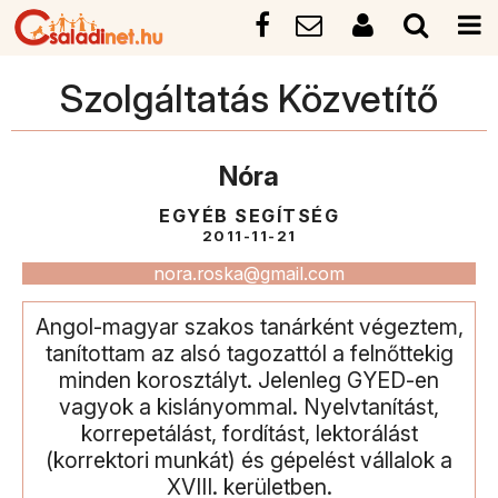
Szolgáltatás Közvetítő
Nóra
EGYÉB SEGÍTSÉG
2011-11-21
nora.roska@gmail.com
Angol-magyar szakos tanárként végeztem,
tanítottam az alsó tagozattól a felnőttekig
minden korosztályt. Jelenleg GYED-en
vagyok a kislányommal. Nyelvtanítást,
korrepetálást, fordítást, lektorálást
(korrektori munkát) és gépelést vállalok a
XVIII. kerületben.