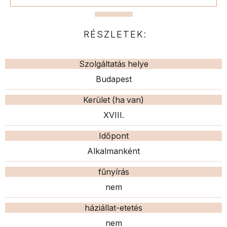
RÉSZLETEK:
Szolgáltatás helye
Budapest
Kerület (ha van)
XVIII.
Időpont
Alkalmanként
fűnyírás
nem
háziállat-etetés
nem