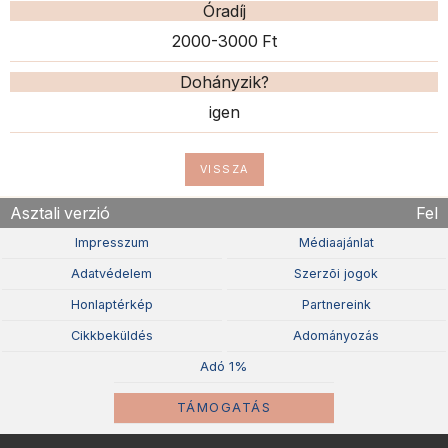
Óradíj
2000-3000 Ft
Dohányzik?
igen
VISSZA
Asztali verzió
Fel
Impresszum
Médiaajánlat
Adatvédelem
Szerzõi jogok
Honlaptérkép
Partnereink
Cikkbeküldés
Adományozás
Adó 1%
TÁMOGATÁS