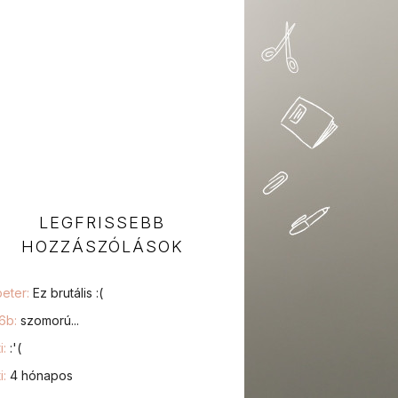
LEGFRISSEBB
HOZZÁSZÓLÁSOK
peter:
Ez brutális :(
76b:
szomorú...
i:
:'(
i:
4 hónapos