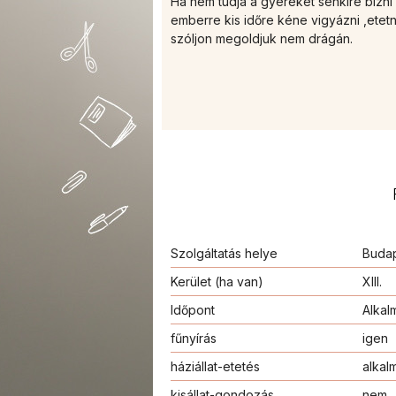
Ha nem tudja a gyereket senkire bízni 
emberre kis időre kéne vigyázni ,etetni
szóljon megoldjuk nem drágán.
Szolgáltatás helye
Buda
Kerület (ha van)
XIII.
Időpont
Alkal
fűnyírás
igen
háziállat-etetés
alkal
kisállat-gondozás
nem