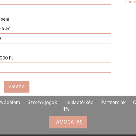
Laur
 sem
pfokú
0
000 Ft
Vide
Luza
édes
VISSZA
él, &
vizinc
tvédelem
Szerzői jogok
Honlaptérkép
Partnereink
C
szer
1%
szüks
TÁMOGATÁS
Barb
hóna