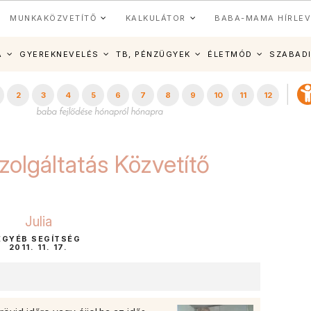
MUNKAKÖZVETÍTŐ
KALKULÁTOR
BABA-MAMA HÍRLEV
A
GYEREKNEVELÉS
TB, PÉNZÜGYEK
ÉLETMÓD
SZABAD
2
3
4
5
6
7
8
9
10
11
12
zolgáltatás Közvetítő
Julia
EGYÉB SEGÍTSÉG
2011. 11. 17.