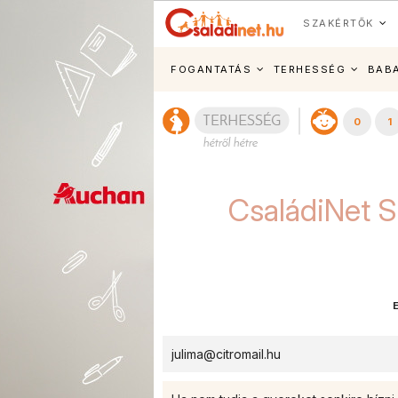
SZAKÉRTŐK
FOGANTATÁS
TERHESSÉG
BAB
0
1
CsaládiNet S
julima@citromail.hu