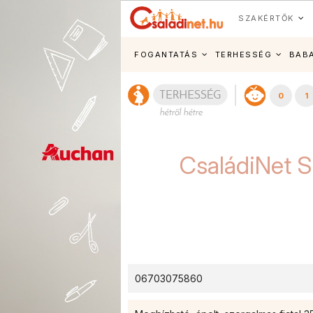
SZAKÉRTŐK
FOGANTATÁS
TERHESSÉG
BAB
0
1
CsaládiNet S
06703075860