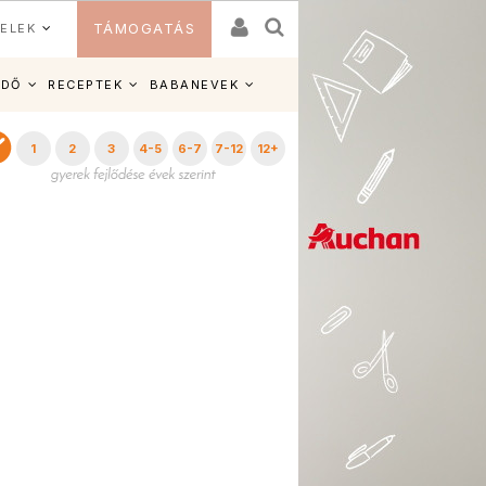
ELEK
TÁMOGATÁS
IDŐ
RECEPTEK
BABANEVEK
1
2
3
4-5
6-7
7-12
12+