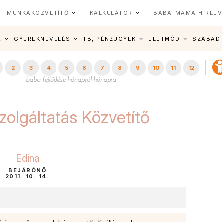
MUNKAKÖZVETÍTŐ
KALKULÁTOR
BABA-MAMA HÍRLEV
A
GYEREKNEVELÉS
TB, PÉNZÜGYEK
ÉLETMÓD
SZABAD
2
3
4
5
6
7
8
9
10
11
12
zolgáltatás Közvetítő
Edina
BEJÁRÓNŐ
2011. 10. 14.