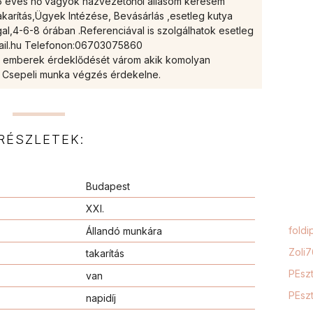
 35 éves nő vagyok házvezetőnői állásom keresem
karítás,Ügyek Intézése, Bevásárlás ,esetleg kutya
ggal,4-6-8 órában .Referenciával is szolgálhatok esetleg
ail.hu Telefonon:06703075860
n emberek érdeklődését várom akik komolyan
s Csepeli munka végzés érdekelne.
RÉSZLETEK:
Budapest
XXI.
foldi
Állandó munkára
Zoli
takarítás
PEszt
van
PEszt
napidíj