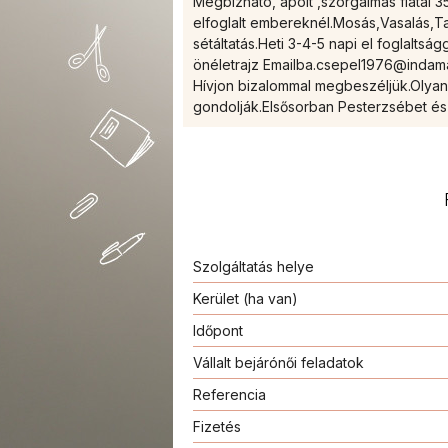
Megbízható, ápolt ,szorgalmas fiatal
elfoglalt embereknél.Mosás,Vasalás,Ta
sétáltatás.Heti 3-4-5 napi el foglaltsá
önéletrajz Emailba.csepel1976@indam
Hívjon bizalommal megbeszéljük.Olya
gondolják.Elsősorban Pesterzsébet é
Szolgáltatás helye
Kerület (ha van)
Időpont
Vállalt bejárónői feladatok
Referencia
Fizetés