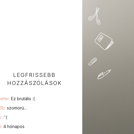
LEGFRISSEBB
HOZZÁSZÓLÁSOK
peter:
Ez brutális :(
76b:
szomorú...
i:
:'(
i:
4 hónapos