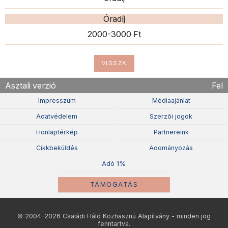
Óradíj
2000-3000 Ft
VISSZA
Asztali verzió
Fel
Impresszum
Médiaajánlat
Adatvédelem
Szerzõi jogok
Honlaptérkép
Partnereink
Cikkbeküldés
Adományozás
Adó 1%
TÁMOGATÁS
© 2004-2026 Családi Háló Közhasznú Alapítvány - minden jog
fenntartva.