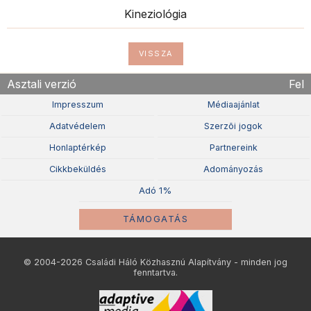
Kineziológia
VISSZA
Asztali verzió
Fel
Impresszum
Médiaajánlat
Adatvédelem
Szerzõi jogok
Honlaptérkép
Partnereink
Cikkbeküldés
Adományozás
Adó 1%
TÁMOGATÁS
© 2004-2026 Családi Háló Közhasznú Alapítvány - minden jog
fenntartva.