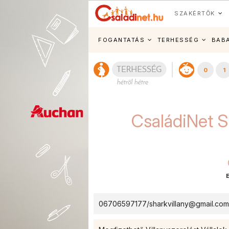
SZAKÉRTŐK
FOGANTATÁS
TERHESSÉG
BAB
0
1
CsaládiNet S
06706597177/sharkvillany@gmail.com