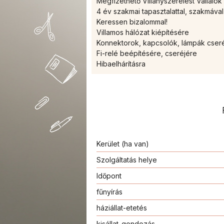
Megfizethető Villanyszerelést Vállalo
4 év szakmai tapasztalattal, szakmával
Keressen bizalommal!
Villamos hálózat kiépítésére
Konnektorok, kapcsolók, lámpák cser
Fi-relé beépítésére, cseréjére
Hibaelhárításra
Kerület (ha van)
Szolgáltatás helye
Időpont
fűnyírás
háziállat-etetés
kisállat-gondozás