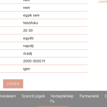
Laur
nem
egyik sem
felsőfokú
20-30
egyéb
napidíj
óradíj
Vide
2000-3000 Ft
Luza
édes
igen
él, &
vizinc
VISSZA
szer
szüks
tvédelem
Szerzői jogok
Honlaptérkép
Partnereink
C
Barb
1%
hóna