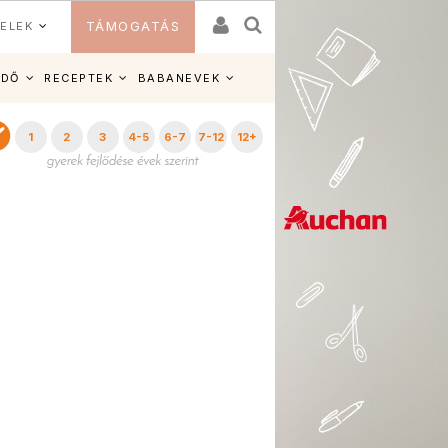
ELEK
TÁMOGATÁS
IDŐ
RECEPTEK
BABANEVEK
1
2
3
4-5
6-7
7-12
12+