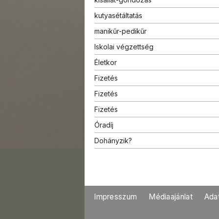
kutyasétáltatás
manikűr-pedikűr
Iskolai végzettség
Életkor
Fizetés
Fizetés
Fizetés
Óradíj
Dohányzik?
Impresszum
Médiaajánlat
Ada