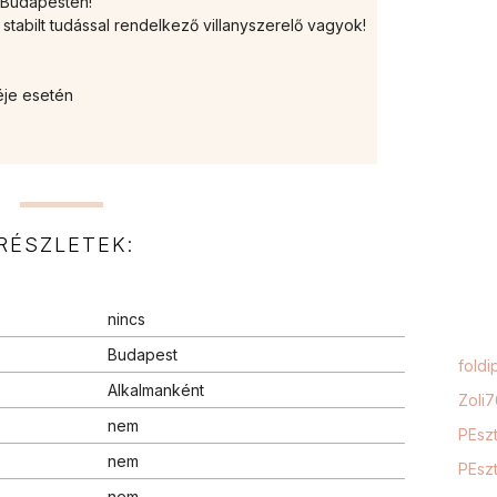
k Budapesten!
 stabilt tudással rendelkező villanyszerelő vagyok!
éje esetén
RÉSZLETEK:
nincs
Budapest
foldi
Alkalmanként
Zoli
nem
PEszt
nem
PEszt
nem