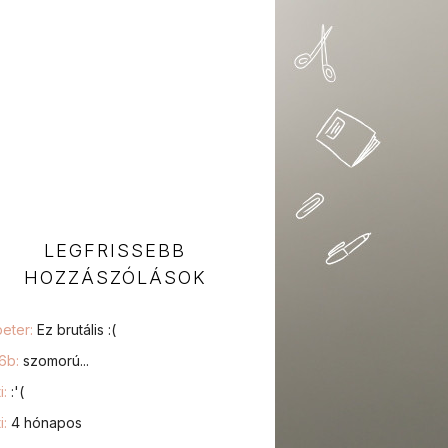
LEGFRISSEBB
HOZZÁSZÓLÁSOK
peter:
Ez brutális :(
76b:
szomorú...
i:
:'(
i:
4 hónapos