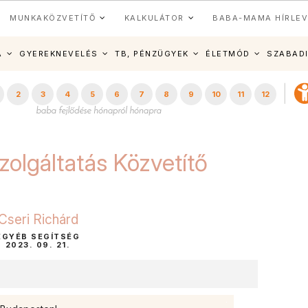
MUNKAKÖZVETÍTŐ
KALKULÁTOR
BABA-MAMA HÍRLEV
A
GYEREKNEVELÉS
TB, PÉNZÜGYEK
ÉLETMÓD
SZABAD
2
3
4
5
6
7
8
9
10
11
12
zolgáltatás Közvetítő
Cseri Richárd
EGYÉB SEGÍTSÉG
2023. 09. 21.