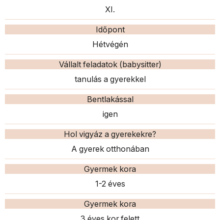
XI.
Időpont
Hétvégén
Vállalt feladatok (babysitter)
tanulás a gyerekkel
Bentlakással
igen
Hol vigyáz a gyerekekre?
A gyerek otthonában
Gyermek kora
1-2 éves
Gyermek kora
3 éves kor felett