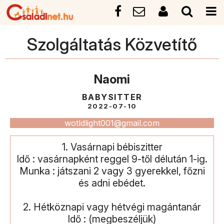
Szolgáltatás Közvetítő
Naomi
BABYSITTER
2022-07-10
wotldlight001@gmail.com
1. Vasárnapi bébiszitter
Idő : vasárnapként reggel 9-től délután 1-ig.
Munka : játszani 2 vagy 3 gyerekkel, főzni
és adni ebédet.
2. Hétköznapi vagy hétvégi magántanár
Idő : (megbeszéljük)