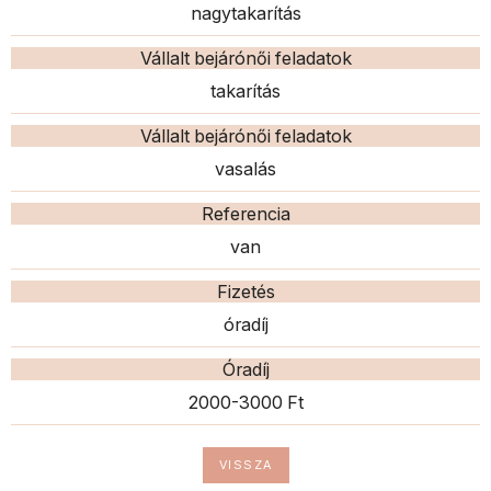
nagytakarítás
Vállalt bejárónői feladatok
takarítás
Vállalt bejárónői feladatok
vasalás
Referencia
van
Fizetés
óradíj
Óradíj
2000-3000 Ft
VISSZA