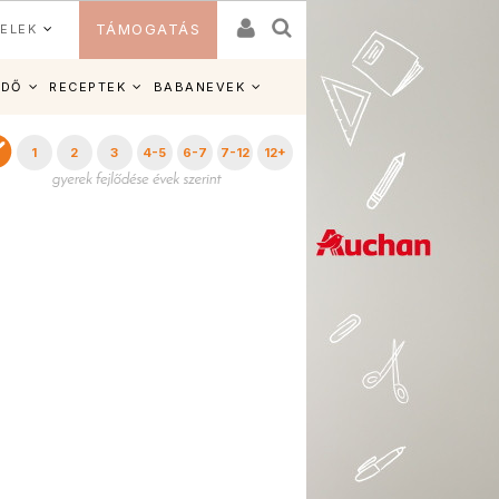
ELEK
TÁMOGATÁS
IDŐ
RECEPTEK
BABANEVEK
1
2
3
4-5
6-7
7-12
12+