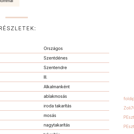
alommal
RÉSZLETEK:
Országos
Szentdénes
Szentendre
III.
Alkalmanként
ablakmosás
foldi
iroda takarítás
Zoli
mosás
PEszt
nagytakarítás
PEszt