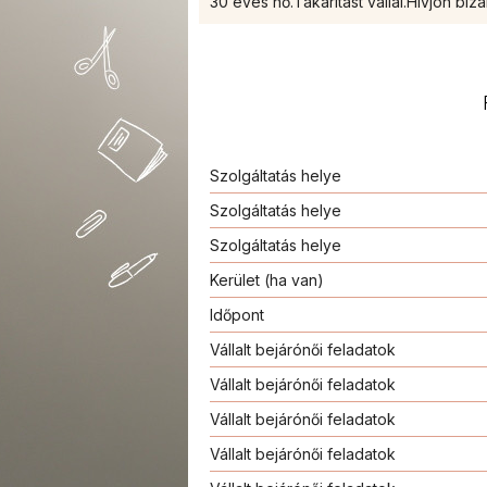
30 éves nő.Takarítast vállal.Hívjon biz
Szolgáltatás helye
Szolgáltatás helye
Szolgáltatás helye
Kerület (ha van)
Időpont
Vállalt bejárónői feladatok
Vállalt bejárónői feladatok
Vállalt bejárónői feladatok
Vállalt bejárónői feladatok