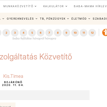
MUNKAKÖZVETÍTŐ
KALKULÁTOR
BABA-MAMA HÍRLEV
A
GYEREKNEVELÉS
TB, PÉNZÜGYEK
ÉLETMÓD
SZABAD
2
3
4
5
6
7
8
9
10
11
12
zolgáltatás Közvetítő
Kis.Timea
BEJÁRÓNŐ
2020. 11. 04.