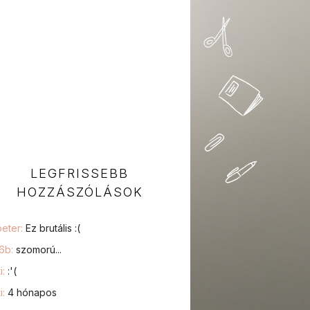
LEGFRISSEBB
HOZZÁSZÓLÁSOK
peter:
Ez brutális :(
76b:
szomorú...
i:
:'(
i:
4 hónapos