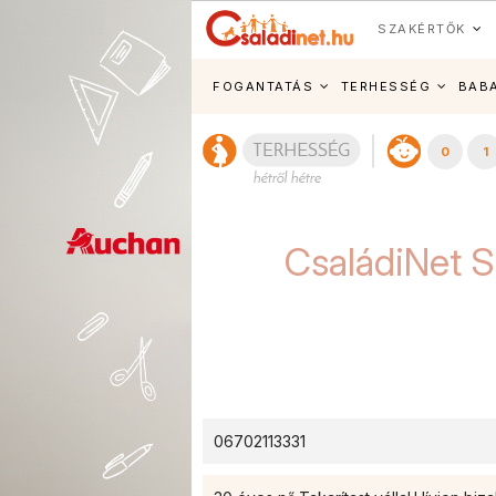
SZAKÉRTŐK
FOGANTATÁS
TERHESSÉG
BAB
0
1
CsaládiNet S
06702113331