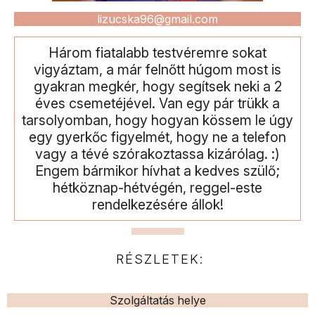
lizucska96@gmail.com
Három fiatalabb testvéremre sokat
vigyáztam, a már felnőtt húgom most is
gyakran megkér, hogy segítsek neki a 2
éves csemetéjével. Van egy pár trükk a
tarsolyomban, hogy hogyan kössem le úgy
egy gyerkőc figyelmét, hogy ne a telefon
vagy a tévé szórakoztassa kizárólag. :)
Engem bármikor hívhat a kedves szülő;
hétköznap-hétvégén, reggel-este
rendelkezésére állok!
RÉSZLETEK:
Szolgáltatás helye