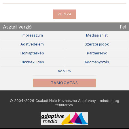
VISSZA
Asztali verzió
Fel
Impresszum
Médiaajánlat
Adatvédelem
Szerzõi jogok
Honlaptérkép
Partnereink
Cikkbeküldés
Adományozás
Adó 1%
TÁMOGATÁS
© 2004-2026 Családi Háló Közhasznú Alapítvány - minden jog
fenntartva.