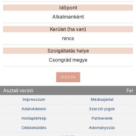
Időpont
Alkalmanként
Kerület (ha van)
nincs
Szolgáltatás helye
Csongrád megye
VISSZA
Asztali verzió
Fel
Impresszum
Médiaajánlat
Adatvédelem
Szerzõi jogok
Honlaptérkép
Partnereink
Cikkbeküldés
Adományozás