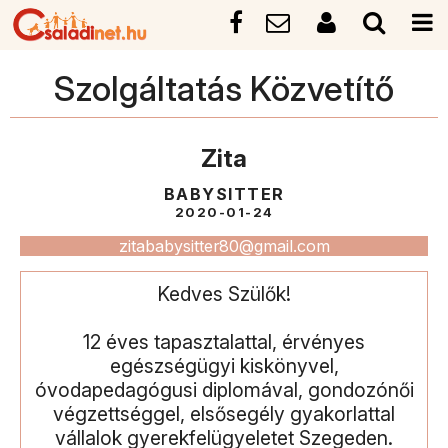
Szolgáltatás Közvetítő
Zita
BABYSITTER
2020-01-24
zitababysitter80@gmail.com
Kedves Szülők!
12 éves tapasztalattal, érvényes
egészségügyi kiskönyvel,
óvodapedagógusi diplomával, gondozónői
végzettséggel, elsősegély gyakorlattal
vállalok gyerekfelügyeletet Szegeden.