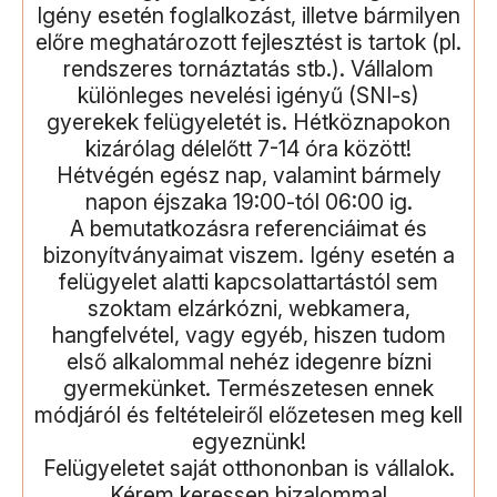
Igény esetén foglalkozást, illetve bármilyen
előre meghatározott fejlesztést is tartok (pl.
rendszeres tornáztatás stb.). Vállalom
különleges nevelési igényű (SNI-s)
gyerekek felügyeletét is. Hétköznapokon
kizárólag délelőtt 7-14 óra között!
Hétvégén egész nap, valamint bármely
napon éjszaka 19:00-tól 06:00 ig.
A bemutatkozásra referenciáimat és
bizonyítványaimat viszem. Igény esetén a
felügyelet alatti kapcsolattartástól sem
szoktam elzárkózni, webkamera,
hangfelvétel, vagy egyéb, hiszen tudom
első alkalommal nehéz idegenre bízni
gyermekünket. Természetesen ennek
módjáról és feltételeiről előzetesen meg kell
egyeznünk!
Felügyeletet saját otthononban is vállalok.
Kérem keressen bizalommal