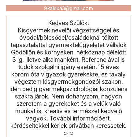
9kalexa3@gmail.com
Kedves Szülők!
Kisgyermek nevelői végzettséggel és
óvodai/bölcsődei/családoknál töltött
tapasztalattal gyermekfelügyeletet vállalok
Gödöllőn és környéken, hétköznap délelőtt
3 ig, illetve alkalmanként. Referenciával is
tudok szolgálni igény esetén. 15 éves
korom óta vigyazok gyerekekre, és tavaly
végeztem kisgyermekgondozói szakon,
idén pedig gyermekpszichológiai konzulens
szakra járok. Nem dohányzom, nagyon
szeretem a gyerekeket és a velük való
munkát is, kreatív és természet kedvelő
vagyok. További információért,
kérdéseitekkel kérlek privátban keressetek.
☺☺