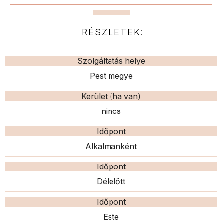
RÉSZLETEK:
Szolgáltatás helye
Pest megye
Kerület (ha van)
nincs
Időpont
Alkalmanként
Időpont
Délelőtt
Időpont
Este