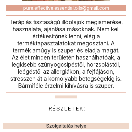
pure.effective.essential.oils@gmail.com
Terápiás tisztaságú illóolajok megismerése,
használata, ajánlása másoknak. Nem kell
értékesítőnek lenni, elég a
terméktapasztalatokat megosztani. A
termék amúgy is szuper és eladja magát.
Az élet minden területén használhatóak, a
legkisebb szúnyogcsípéstől, horzsolástól,
leégéstől az allergiákon, a fejfájáson,
stresszen át a komolyabb betegségekig is.
Bármiféle érzelmi kihívásra is szuper.
RÉSZLETEK:
Szolgáltatás helye