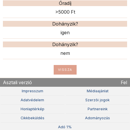
Óradíj
>5000 Ft
Dohányzik?
igen
Dohányzik?
nem
VISSZA
Asztali verzió
Fel
Impresszum
Médiaajánlat
Adatvédelem
Szerzõi jogok
Honlaptérkép
Partnereink
Cikkbeküldés
Adományozás
Adó 1%