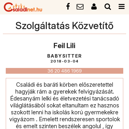
Szolgáltatás Közvetítő
Feil Lili
BABYSITTER
2018-03-04
36 20 486 1969
Családi és baráti körben előszeretettel
hagyják rám a gyerekek felvigyázását.
Édesanyám lelki és életvezetési tanácsadó
világlátásából sokat eltanultam ez hasznos
szokott lenni ha iskolás korú gyermekekre
vigyázom . Emelett rendszeresen sportolok
és emelt szinten beszélek angolul , így