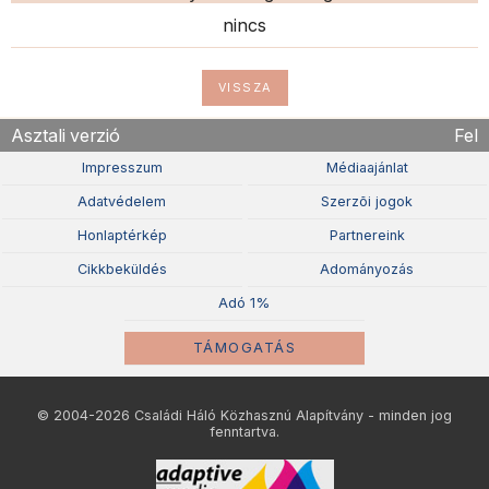
nincs
VISSZA
Asztali verzió
Fel
Impresszum
Médiaajánlat
Adatvédelem
Szerzõi jogok
Honlaptérkép
Partnereink
Cikkbeküldés
Adományozás
Adó 1%
TÁMOGATÁS
© 2004-2026 Családi Háló Közhasznú Alapítvány - minden jog
fenntartva.