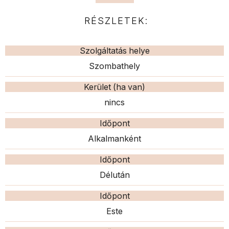
RÉSZLETEK:
Szolgáltatás helye
Szombathely
Kerület (ha van)
nincs
Időpont
Alkalmanként
Időpont
Délután
Időpont
Este