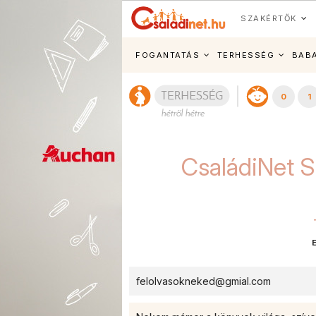
SZAKÉRTŐK
FOGANTATÁS
TERHESSÉG
BAB
0
1
CsaládiNet S
felolvasokneked@gmial.com