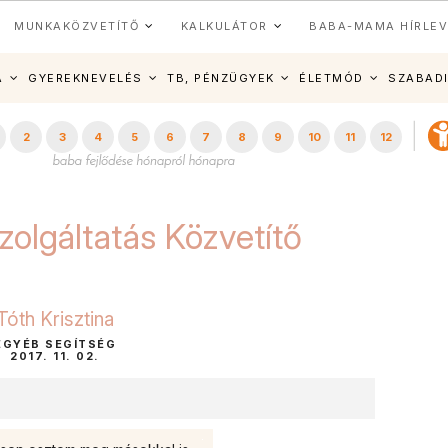
MUNKAKÖZVETÍTŐ
KALKULÁTOR
BABA-MAMA HÍRLEV
A
GYEREKNEVELÉS
TB, PÉNZÜGYEK
ÉLETMÓD
SZABAD
2
3
4
5
6
7
8
9
10
11
12
zolgáltatás Közvetítő
Tóth Krisztina
EGYÉB SEGÍTSÉG
2017. 11. 02.