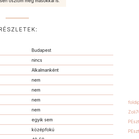
sen osztom meg másokkal is.
RÉSZLETEK:
Budapest
nincs
Alkalmanként
nem
nem
nem
foldi
nem
Zoli
egyik sem
PEszt
középfokú
PEszt