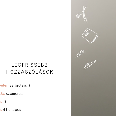
LEGFRISSEBB
HOZZÁSZÓLÁSOK
peter:
Ez brutális :(
76b:
szomorú...
i:
:'(
i:
4 hónapos