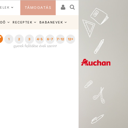
ELEK
TÁMOGATÁS
IDŐ
RECEPTEK
BABANEVEK
1
2
3
4-5
6-7
7-12
12+