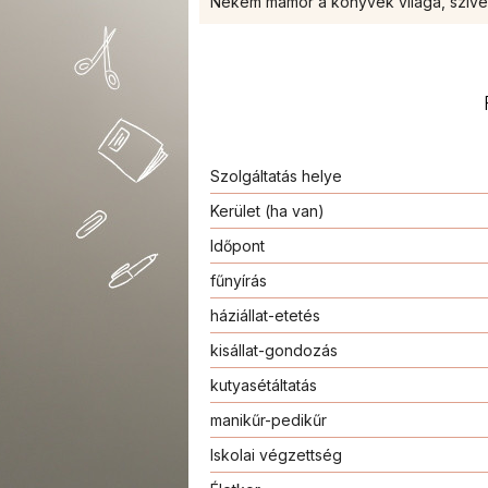
Nekem mámor a könyvek világa, szíve
Szolgáltatás helye
Kerület (ha van)
Időpont
fűnyírás
háziállat-etetés
kisállat-gondozás
kutyasétáltatás
manikűr-pedikűr
Iskolai végzettség