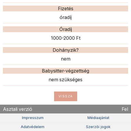
Fizetés
óradíj
Óradíj
1000-2000 Ft
Dohányzik?
nem
Babysitter-végzettség
nem szükséges
VISSZA
Asztali verzió
Fel
Impresszum
Médiaajánlat
Adatvédelem
Szerzõi jogok