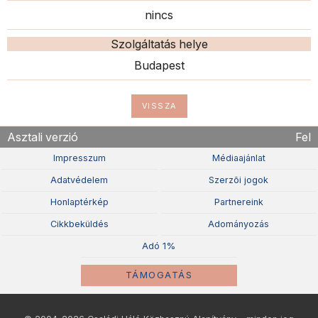
nincs
Szolgáltatás helye
Budapest
VISSZA
Asztali verzió
Fel
Impresszum
Médiaajánlat
Adatvédelem
Szerzõi jogok
Honlaptérkép
Partnereink
Cikkbeküldés
Adományozás
Adó 1%
TÁMOGATÁS