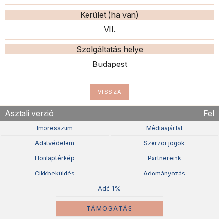
Kerület (ha van)
VII.
Szolgáltatás helye
Budapest
VISSZA
Asztali verzió
Fel
Impresszum
Médiaajánlat
Adatvédelem
Szerzõi jogok
Honlaptérkép
Partnereink
Cikkbeküldés
Adományozás
Adó 1%
TÁMOGATÁS