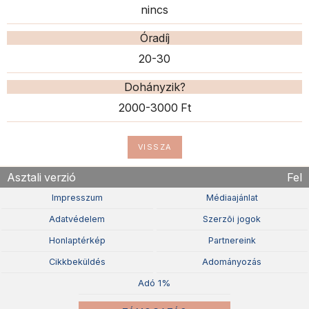
nincs
Óradíj
20-30
Dohányzik?
2000-3000 Ft
VISSZA
Asztali verzió
Fel
Impresszum
Médiaajánlat
Adatvédelem
Szerzõi jogok
Honlaptérkép
Partnereink
Cikkbeküldés
Adományozás
Adó 1%