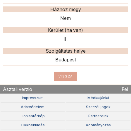
Házhoz megy
Nem
Kerület (ha van)
II.
Szolgáltatás helye
Budapest
VISSZA
Asztali verzió
Fel
Impresszum
Médiaajánlat
Adatvédelem
Szerzõi jogok
Honlaptérkép
Partnereink
Cikkbeküldés
Adományozás