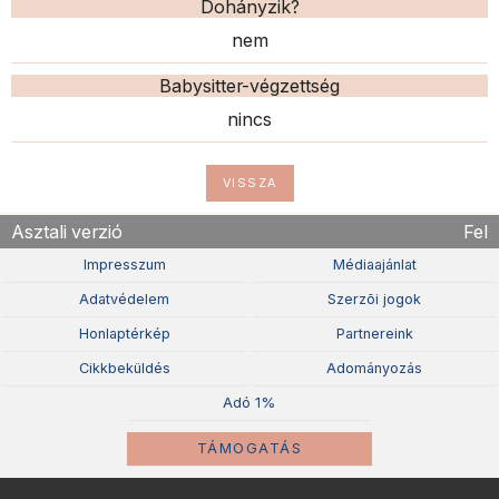
Dohányzik?
nem
Babysitter-végzettség
nincs
VISSZA
Asztali verzió
Fel
Impresszum
Médiaajánlat
Adatvédelem
Szerzõi jogok
Honlaptérkép
Partnereink
Cikkbeküldés
Adományozás
Adó 1%
TÁMOGATÁS