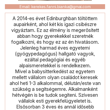
Email: kerekes.fanni.bianka@gmai.com
A 2014-es évet Edinburghban töltöttem
aupairként, ahol két kis igazi csibészre
vigyáztam. Ez az élmény is megerősített
abban hogy gyerekekkel szeretnék
fogalkozni, és hogy ez az én hivatásom.
Jelenleg harmad éves egyetemi
(gyógypedagógus) hallgató vagyok,
ezáltal pedagógiai és egyéb
alpaismeretekkel is rendelkezem.
Mivel a babysitterkedést az egyetem
mellett vállalom olyan családot keresek
ahol heti 1-3 alkalommal, délután/este van
szükség a segítségemre. Alkalmanként
hétvégén is be tudok segíteni. Szívesen
vállalok esti gyerekfelügyeletet is.
Elsősorban 3 éves és annál idősebb