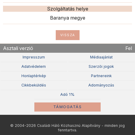
Szolgáltatás helye
Baranya megye
VISSZA
Asztali verzió
Fel
Impresszum
Médiaajánlat
Adatvédelem
Szerzõi jogok
Honlaptérkép
Partnereink
Cikkbeküldés
Adományozás
Adó 1%
TÁMOGATÁS
© 2004-2026 Családi Háló Közhasznú Alapítvány - minden jog
fenntartva.