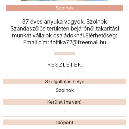
Szolnok
37 éves anyuka vagyok. Szolnok
Szandaszőlős területén bejárónői,takarítási
munkát vállalok családoknál.Elérhetőség:
Email cím: foltika72@freemail.hu
RÉSZLETEK:
Szolgáltatás helye
Szolnok
Kerület (ha van)
I.
Időpont