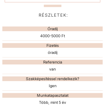
RÉSZLETEK:
Óradíj
4000-5000 Ft
Fizetés
óradíj
Referencia
van
Szakképesítéssel rendelkezik?
Igen
Munkatapasztalat
Több, mint 5 év