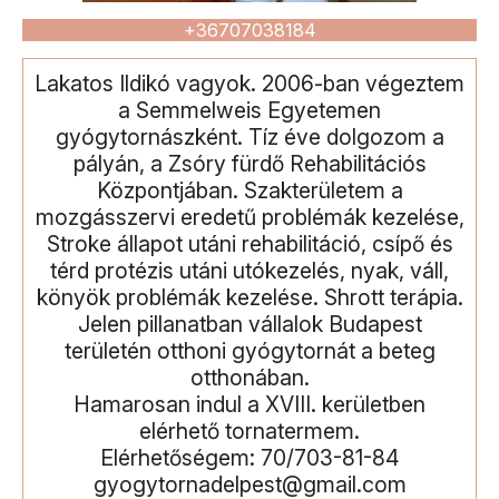
+36707038184
Lakatos Ildikó vagyok. 2006-ban végeztem
a Semmelweis Egyetemen
gyógytornászként. Tíz éve dolgozom a
pályán, a Zsóry fürdő Rehabilitációs
Központjában. Szakterületem a
mozgásszervi eredetű problémák kezelése,
Stroke állapot utáni rehabilitáció, csípő és
térd protézis utáni utókezelés, nyak, váll,
könyök problémák kezelése. Shrott terápia.
Jelen pillanatban vállalok Budapest
területén otthoni gyógytornát a beteg
otthonában.
Hamarosan indul a XVIII. kerületben
elérhető tornatermem.
Elérhetőségem: 70/703-81-84
gyogytornadelpest@gmail.com