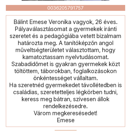
0036205791757
Bálint Emese Veronika vagyok, 26 éves.
Pályaválasztásomat a gyermekek iránti
szeretet és a pedagógiába vetett bizalmam
határozta meg. A tanítóképzőn angol
műveltségterületet választottam, hogy
kamatoztassam nyelvtudásomat.
Szabadidőmet is gyakran gyermekek közt
töltöttem, táborokban, foglalkozásokon
önkéntességet vállaltam.
Ha szeretnéd gyermekedet távollétedben is
családias, szeretetteljes légkörben tudni,
keress meg bátran, szívesen állok
rendelkezésedre.
Várom megkeresésedet!
Emese