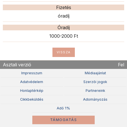
Fizetés
óradíj
Óradíj
1000-2000 Ft
VISSZA
Asztali verzió
Fel
Impresszum
Médiaajánlat
Adatvédelem
Szerzõi jogok
Honlaptérkép
Partnereink
Cikkbeküldés
Adományozás
Adó 1%
TÁMOGATÁS