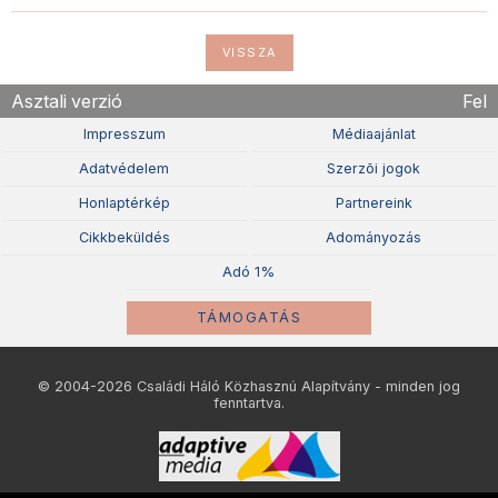
VISSZA
Asztali verzió
Fel
Impresszum
Médiaajánlat
Adatvédelem
Szerzõi jogok
Honlaptérkép
Partnereink
Cikkbeküldés
Adományozás
Adó 1%
TÁMOGATÁS
© 2004-2026 Családi Háló Közhasznú Alapítvány - minden jog
fenntartva.