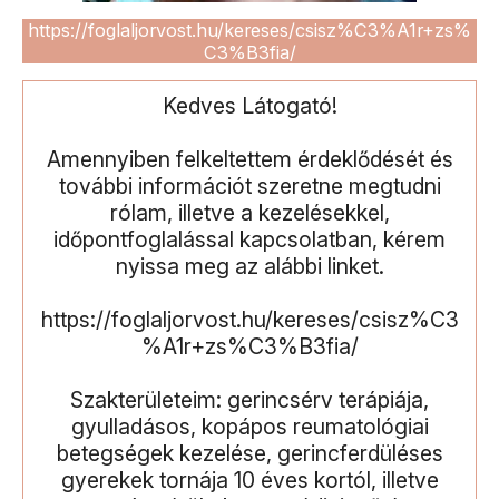
https://foglaljorvost.hu/kereses/csisz%C3%A1r+zs%
C3%B3fia/
Kedves Látogató!
Amennyiben felkeltettem érdeklődését és
további információt szeretne megtudni
rólam, illetve a kezelésekkel,
időpontfoglalással kapcsolatban, kérem
nyissa meg az alábbi linket.
https://foglaljorvost.hu/kereses/csisz%C3
%A1r+zs%C3%B3fia/
Szakterületeim: gerincsérv terápiája,
gyulladásos, kopápos reumatológiai
betegségek kezelése, gerincferdüléses
gyerekek tornája 10 éves kortól, illetve