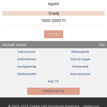
egyéb
Óradíj
1000-2000 Ft
VISSZA
Asztali verzió
Fel
Impresszum
Médiaajánlat
Adatvédelem
Szerzõi jogok
Honlaptérkép
Partnereink
Cikkbeküldés
Adományozás
Adó 1%
TÁMOGATÁS
© 2004-2026 Családi Háló Közhasznú Alapítvány - minden jog