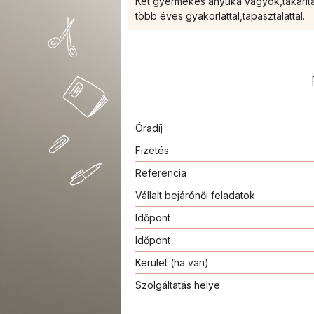
Két gyermekes anyuka vagyok,takarítás
több éves gyakorlattal,tapasztalattal.
Óradíj
Fizetés
Referencia
Vállalt bejárónői feladatok
Időpont
Időpont
Kerület (ha van)
Szolgáltatás helye