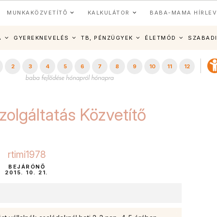
MUNKAKÖZVETÍTŐ
KALKULÁTOR
BABA-MAMA HÍRLEV
A
GYEREKNEVELÉS
TB, PÉNZÜGYEK
ÉLETMÓD
SZABAD
2
3
4
5
6
7
8
9
10
11
12
zolgáltatás Közvetítő
rtimi1978
BEJÁRÓNŐ
2015. 10. 21.