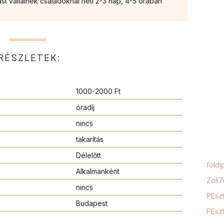
t vállalnék családoknál heti 2-3 nap, 4-5 órában
RÉSZLETEK:
1000-2000 Ft
óradíj
nincs
takarítás
Délelőtt
foldi
Alkalmanként
Zoli
nincs
PEszt
Budapest
PEszt