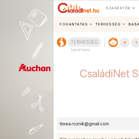
SZAKÉRTŐK
FOGANTATÁS
TERHESSÉG
BAB
0
1
CsaládiNet S
timea.roznik@gmail.com