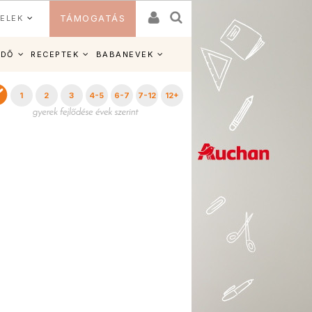
ELEK
TÁMOGATÁS
IDŐ
RECEPTEK
BABANEVEK
1
2
3
4-5
6-7
7-12
12+