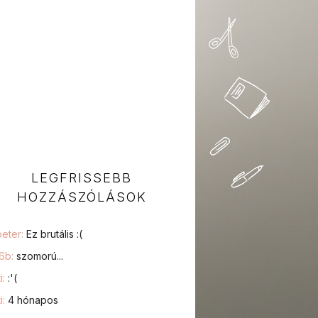
LEGFRISSEBB
HOZZÁSZÓLÁSOK
peter:
Ez brutális :(
76b:
szomorú...
i:
:'(
i:
4 hónapos