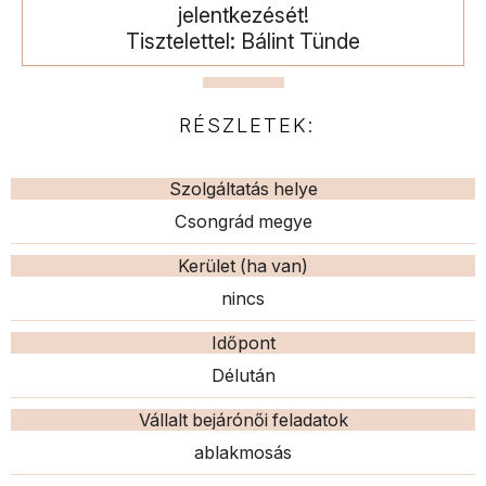
jelentkezését!
Tisztelettel: Bálint Tünde
RÉSZLETEK:
Szolgáltatás helye
Csongrád megye
Kerület (ha van)
nincs
Időpont
Délután
Vállalt bejárónői feladatok
ablakmosás