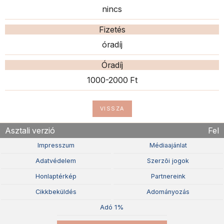
nincs
Fizetés
óradíj
Óradíj
1000-2000 Ft
VISSZA
Asztali verzió
Fel
Impresszum
Médiaajánlat
Adatvédelem
Szerzõi jogok
Honlaptérkép
Partnereink
Cikkbeküldés
Adományozás
Adó 1%