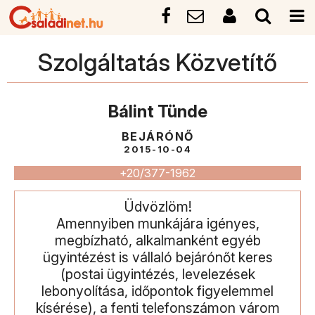
Szolgáltatás Közvetítő
Bálint Tünde
BEJÁRÓNŐ
2015-10-04
+20/377-1962
Üdvözlöm!
Amennyiben munkájára igényes,
megbízható, alkalmanként egyéb
ügyintézést is vállaló bejárónőt keres
(postai ügyintézés, levelezések
lebonyolítása, időpontok figyelemmel
kísérése), a fenti telefonszámon várom