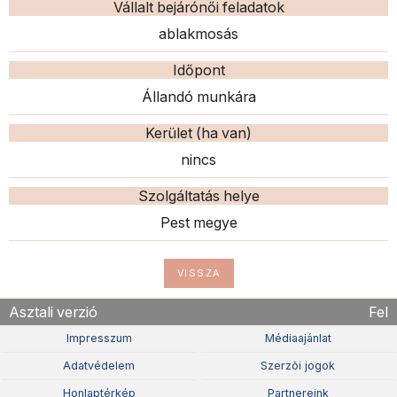
Vállalt bejárónői feladatok
ablakmosás
Időpont
Állandó munkára
Kerület (ha van)
nincs
Szolgáltatás helye
Pest megye
VISSZA
Asztali verzió
Fel
Impresszum
Médiaajánlat
Adatvédelem
Szerzõi jogok
Honlaptérkép
Partnereink