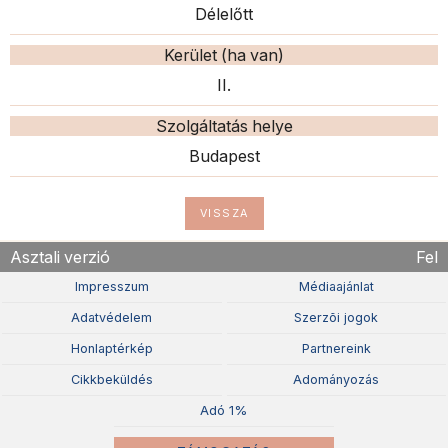
Délelőtt
Kerület (ha van)
II.
Szolgáltatás helye
Budapest
VISSZA
Asztali verzió
Fel
Impresszum
Médiaajánlat
Adatvédelem
Szerzõi jogok
Honlaptérkép
Partnereink
Cikkbeküldés
Adományozás
Adó 1%