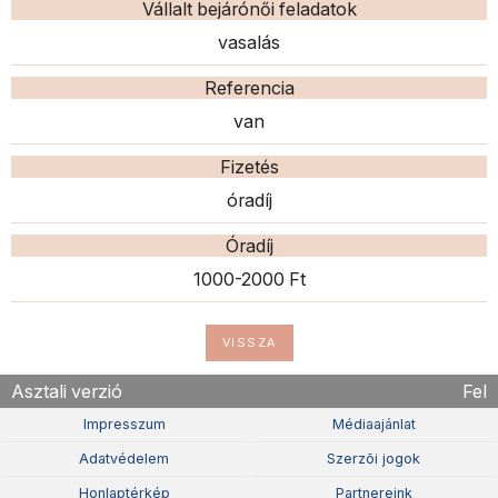
Vállalt bejárónői feladatok
vasalás
Referencia
van
Fizetés
óradíj
Óradíj
1000-2000 Ft
VISSZA
Asztali verzió
Fel
Impresszum
Médiaajánlat
Adatvédelem
Szerzõi jogok
Honlaptérkép
Partnereink