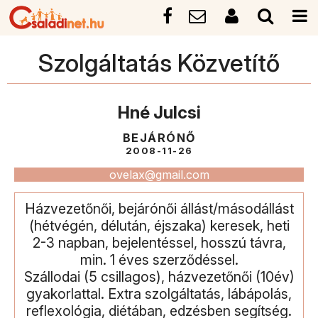
Szolgáltatás Közvetítő
Hné Julcsi
BEJÁRÓNŐ
2008-11-26
ovelax@gmail.com
Házvezetőnői, bejárónői állást/másodállást
(hétvégén, délután, éjszaka) keresek, heti
2-3 napban, bejelentéssel, hosszú távra,
min. 1 éves szerződéssel.
Szállodai (5 csillagos), házvezetőnői (10év)
gyakorlattal. Extra szolgáltatás, lábápolás,
reflexológia, diétában, edzésben segítség.