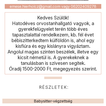
emese.hierholcz@gmail.com vagy 06202409278
Kedves Szülők!
Hatodéves orvostanhallgató vagyok, a
gyerekfelügyelet terén több éves
tapasztalattal rendelkezem, kb. fél évet
bébiszitterkedtem külföldön is, ahol egy
kisfiúra és egy kislányra vigyáztam.
Angolul magas szinten beszélek, illetve egy
kicsit németül is. A gyerekeknek a
tanulásban is szívesen segítek.
Óradíj 1500-2000 Ft, megegyezés szerint.
RÉSZLETEK:
Babysitter-végzettség