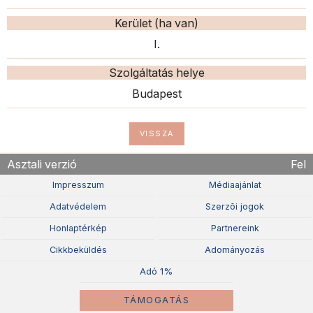
Kerület (ha van)
I.
Szolgáltatás helye
Budapest
VISSZA
Asztali verzió
Fel
Impresszum
Médiaajánlat
Adatvédelem
Szerzõi jogok
Honlaptérkép
Partnereink
Cikkbeküldés
Adományozás
Adó 1%
TÁMOGATÁS