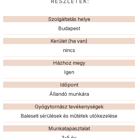
RÉSZLETEK:
Szolgáltatás helye
Budapest
Kerület (ha van)
nincs
Házhoz megy
Igen
Időpont
Állandó munkára
Gyógytornász tevékenységek
Baleseti sérülések és műtétek utókezelése
Munkatapasztalat
3-5 év