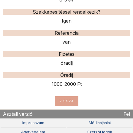
Szakképesítéssel rendelkezik?
Igen
Referencia
van
Fizetés
óradíj
Óradíj
1000-2000 Ft
VISSZA
Asztali verzió
Fel
Impresszum
Médiaajánlat
Adatvédelem
Szerzõi jogok