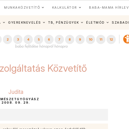
MUNKAKÖZVETÍTŐ
KALKULÁTOR
BABA-MAMA HÍRLEV
A
GYEREKNEVELÉS
TB, PÉNZÜGYEK
ÉLETMÓD
SZABAD
2
3
4
5
6
7
8
9
10
11
12
zolgáltatás Közvetítő
Judita
RMÉSZETGYÓGYÁSZ
2008. 09. 29.