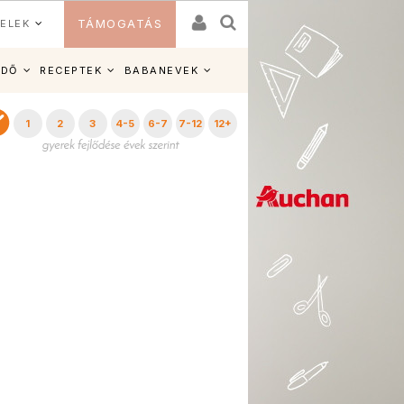
ELEK
TÁMOGATÁS
IDŐ
RECEPTEK
BABANEVEK
1
2
3
4-5
6-7
7-12
12+