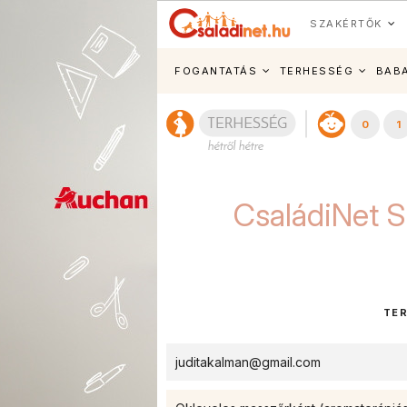
SZAKÉRTŐK
FOGANTATÁS
TERHESSÉG
BAB
0
1
CsaládiNet S
TE
juditakalman@gmail.com