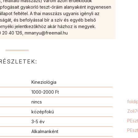
s, relaxáló masszázs) várom azon érdeklődők
lapfogásait gyakorló teszt-óráim alanyaként ingyenesen
állapot feltétel. A thai masszázs ugyanis igényli az
ágát, és befolyással bír a szív és egyéb belső
örnyéki jelentkezőkhöz akár házhoz is megyek.
20 20 40 126, mmanyu@freemail.hu
RÉSZLETEK:
Kineziológia
1000-2000 Ft
foldi
nincs
Zoli
középfokú
PEszt
3-5 év
PEszt
Alkalmanként