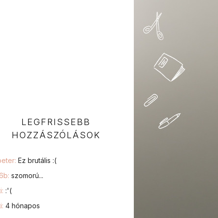
LEGFRISSEBB
HOZZÁSZÓLÁSOK
peter:
Ez brutális :(
76b:
szomorú...
i:
:'(
i:
4 hónapos