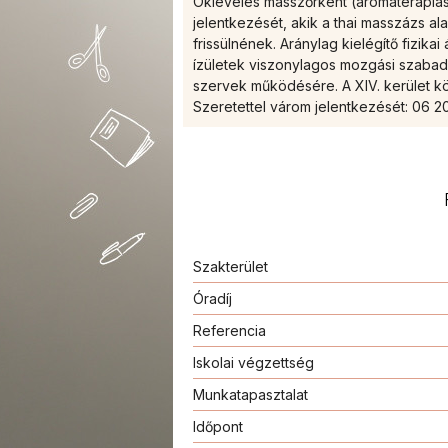
Okleveles masszőrként (aromaterápiá
jelentkezését, akik a thai masszázs a
frissülnének. Aránylag kielégítő fizikai 
ízületek viszonylagos mozgási szabads
szervek működésére. A XIV. kerület k
Szeretettel várom jelentkezését: 06 
Szakterület
Óradíj
Referencia
Iskolai végzettség
Munkatapasztalat
Időpont