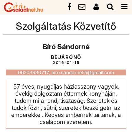
Szolgáltatás Közvetítő
Bíró Sándorné
BEJÁRÓNŐ
2016-01-15
06203930717, biro.sandorne55@gmail.com
57 éves, nyugdíjas háziasszony vagyok,
évekig dolgoztam éttermek konyháján,
tudom mi a rend, tisztaság. Szeretek és
tudok főzni, sütni, szeretek beszélgetni az
emberekkel. Kedves embernek tartanak, a
családom szeretem.