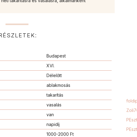
eti takarításra és vasalásra, alkalmanként
RÉSZLETEK:
Budapest
XVI.
Délelőtt
ablakmosás
takarítás
foldi
vasalás
Zoli
van
PEszt
napidíj
PEszt
1000-2000 Ft