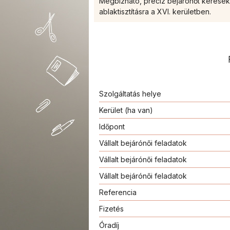
Megbízható, precíz bejárónőt keresek h
ablaktisztításra a XVI. kerületben.
Szolgáltatás helye
Kerület (ha van)
Időpont
Vállalt bejárónői feladatok
Vállalt bejárónői feladatok
Vállalt bejárónői feladatok
Referencia
Fizetés
Óradíj