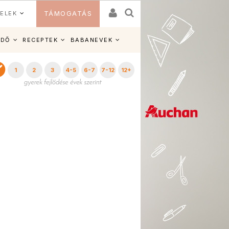
ELEK
TÁMOGATÁS
IDŐ
RECEPTEK
BABANEVEK
1
2
3
4-5
6-7
7-12
12+