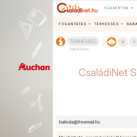
SZAKÉRTŐK
FOGANTATÁS
TERHESSÉG
BAB
0
1
CsaládiNet S
balinda@freemail.hu