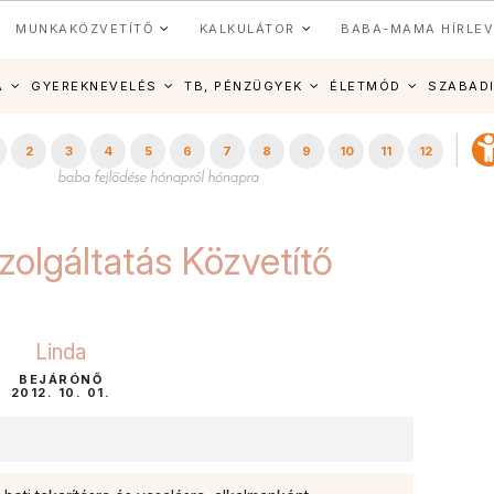
MUNKAKÖZVETÍTŐ
KALKULÁTOR
BABA-MAMA HÍRLEV
A
GYEREKNEVELÉS
TB, PÉNZÜGYEK
ÉLETMÓD
SZABAD
2
3
4
5
6
7
8
9
10
11
12
zolgáltatás Közvetítő
Linda
BEJÁRÓNŐ
2012. 10. 01.