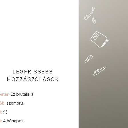
LEGFRISSEBB
HOZZÁSZÓLÁSOK
peter:
Ez brutális :(
76b:
szomorú...
i:
:'(
i:
4 hónapos