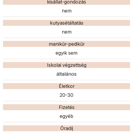
kisállat-gondozás
nem
kutyasétáltatás
nem
manikűr-pedikűr
egyik sem
Iskolai végzettség
általános
Életkor
20-30
Fizetés
egyéb
Óradíj