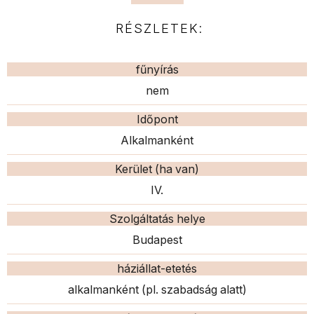
RÉSZLETEK:
fűnyírás
nem
Időpont
Alkalmanként
Kerület (ha van)
IV.
Szolgáltatás helye
Budapest
háziállat-etetés
alkalmanként (pl. szabadság alatt)