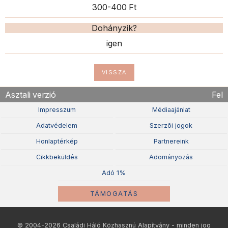
300-400 Ft
Dohányzik?
igen
VISSZA
Asztali verzió
Fel
Impresszum
Médiaajánlat
Adatvédelem
Szerzõi jogok
Honlaptérkép
Partnereink
Cikkbeküldés
Adományozás
Adó 1%
TÁMOGATÁS
© 2004-2026 Családi Háló Közhasznú Alapítvány - minden jog