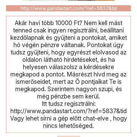
http://www.pandastart.com/?ref=5837&tid
Akár havi több 10000 Ft? Nem kell mást
tenned csak ingyen regisztrálni, beállítani
kezdőlapnak és gyűjteni a pontokat, amiket
hó végén pénzre váltanak. Pontokat úgy
tudsz gyűjteni, hogy egyrészt elolvasod az
oldalon látható hirdetéseket, és ha
helyesen válaszolsz a kérdésekre
megkapod a pontot. Másrészt hívd meg az
ismerőseidet, mert az Ő pontjaikat Te is
megkapod. Szerintem nagyon szupi, és
még pénzbe sem kerül.
Itt tudsz regisztrálni:
http://www.pandastart.com/?ref=5837&tid
Vagy lehet sírni a gép előtt chat-elve , hogy
nincs lehetőséged.