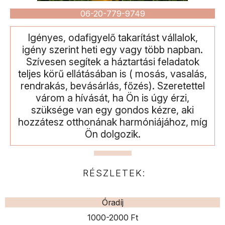
06-20-779-9749
Igényes, odafigyelő takarítást vállalok,
igény szerint heti egy vagy több napban.
Szívesen segítek a háztartási feladatok
teljes körű ellátásában is ( mosás, vasalás,
rendrakás, bevásárlás, főzés). Szeretettel
várom a hívását, ha Ön is úgy érzi,
szüksége van egy gondos kézre, aki
hozzátesz otthonának harmóniájához, míg
Ön dolgozik.
RÉSZLETEK:
Óradíj
1000-2000 Ft