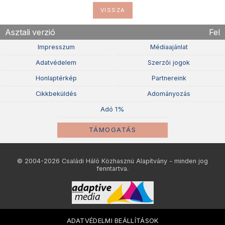
VISSZA
Asztali verzió
Fel
Impresszum
Médiaajánlat
Adatvédelem
Szerzõi jogok
Honlaptérkép
Partnereink
Cikkbeküldés
Adományozás
Adó 1%
TÁMOGATÁS
© 2004-2026 Családi Háló Közhasznú Alapítvány - minden jog
fenntartva.
ADATVÉDELMI BEÁLLÍTÁSOK