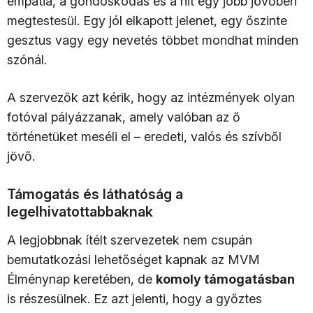
empátia, a gondoskodás és a hit egy jobb jövőben
megtestesül. Egy jól elkapott jelenet, egy őszinte
gesztus vagy egy nevetés többet mondhat minden
szónál.
A szervezők azt kérik, hogy az intézmények olyan
fotóval pályázzanak, amely valóban az ő
történetüket meséli el – eredeti, valós és szívből
jövő.
Támogatás és láthatóság a
legelhivatottabbaknak
A legjobbnak ítélt szervezetek nem csupán
bemutatkozási lehetőséget kapnak az MVM
Élménynap keretében, de
komoly támogatásban
is részesülnek. Ez azt jelenti, hogy a győztes