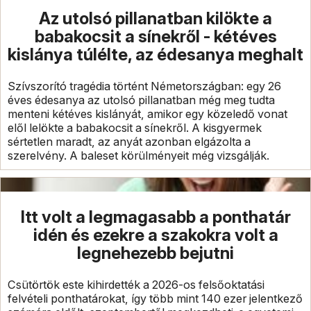
Az utolsó pillanatban kilökte a
babakocsit a sínekről - kétéves
kislánya túlélte, az édesanya meghalt
Szívszorító tragédia történt Németországban: egy 26
éves édesanya az utolsó pillanatban még meg tudta
menteni kétéves kislányát, amikor egy közeledő vonat
elől lelökte a babakocsit a sínekről. A kisgyermek
sértetlen maradt, az anyát azonban elgázolta a
szerelvény. A baleset körülményeit még vizsgálják.
Itt volt a legmagasabb a ponthatár
idén és ezekre a szakokra volt a
legnehezebb bejutni
Csütörtök este kihirdették a 2026-os felsőoktatási
felvételi ponthatárokat, így több mint 140 ezer jelentkező