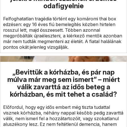
odafigyelnie
Felfoghatatlan tragédia történt egy komáromi thai box
edzésen: egy 16 éves fiú bemelegítés közben hirtelen
rosszul lett, majd összeesett. Többen azonnal
megpróbálták újraéleszteni, a kiérkező mentők azonban
már nem tudták megmenteni az életét. A fiatal halálának
pontos okát jelenleg vizsgálják.
„Bevittük a kórházba, és pár nap
múlva már meg sem ismert” – miért
válik zavarttá az idős beteg a
kórházban, és mit tehet a család?
Előfordul, hogy egy idős embert még tiszta tudattal
visznek kórházba, néhány nappal később pedig zavarttá
válik, nem ismeri fel a hozzátartozóit, vagy szokatlanul
aluszékony lesz. Ez nem feltétlenül demencia, hanem