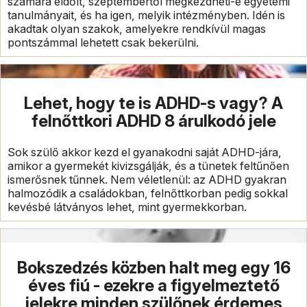
számára eldőlt, szeptembertől megkezdheti-e egyetemi
tanulmányait, és ha igen, melyik intézményben. Idén is
akadtak olyan szakok, amelyekre rendkívül magas
pontszámmal lehetett csak bekerülni.
Lehet, hogy te is ADHD-s vagy? A
felnőttkori ADHD 8 árulkodó jele
Sok szülő akkor kezd el gyanakodni saját ADHD-jára,
amikor a gyermekét kivizsgálják, és a tünetek feltűnően
ismerősnek tűnnek. Nem véletlenül: az ADHD gyakran
halmozódik a családokban, felnőttkorban pedig sokkal
kevésbé látványos lehet, mint gyermekkorban.
Bokszedzés közben halt meg egy 16
éves fiú - ezekre a figyelmeztető
jelekre minden szülőnek érdemes