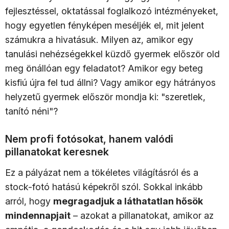
fejlesztéssel, oktatással foglalkozó intézményeket,
hogy egyetlen fényképen meséljék el, mit jelent
számukra a hivatásuk. Milyen az, amikor egy
tanulási nehézségekkel küzdő gyermek először old
meg önállóan egy feladatot? Amikor egy beteg
kisfiú újra fel tud állni? Vagy amikor egy hátrányos
helyzetű gyermek először mondja ki: "szeretlek,
tanító néni"?
Nem profi fotósokat, hanem valódi
pillanatokat keresnek
Ez a pályázat nem a tökéletes világításról és a
stock-fotó hatású képekről szól. Sokkal inkább
arról, hogy
megragadjuk a láthatatlan hősök
mindennapjait
– azokat a pillanatokat, amikor az