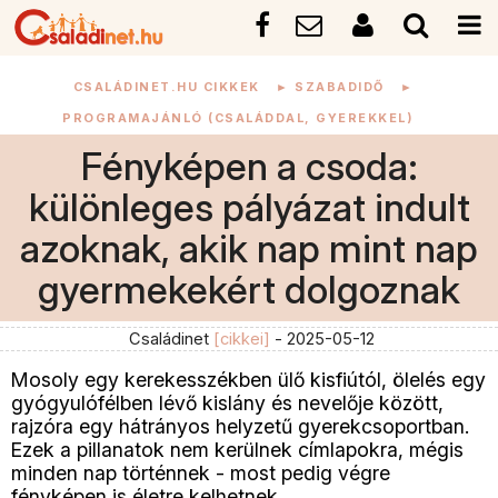
CSALÁDINET.HU CIKKEK
►
SZABADIDŐ
►
PROGRAMAJÁNLÓ (CSALÁDDAL, GYEREKKEL)
Fényképen a csoda:
különleges pályázat indult
azoknak, akik nap mint nap
gyermekekért dolgoznak
Családinet
[cikkei]
- 2025-05-12
Mosoly egy kerekesszékben ülő kisfiútól, ölelés egy
gyógyulófélben lévő kislány és nevelője között,
rajzóra egy hátrányos helyzetű gyerekcsoportban.
Ezek a pillanatok nem kerülnek címlapokra, mégis
minden nap történnek - most pedig végre
fényképen is életre kelhetnek.