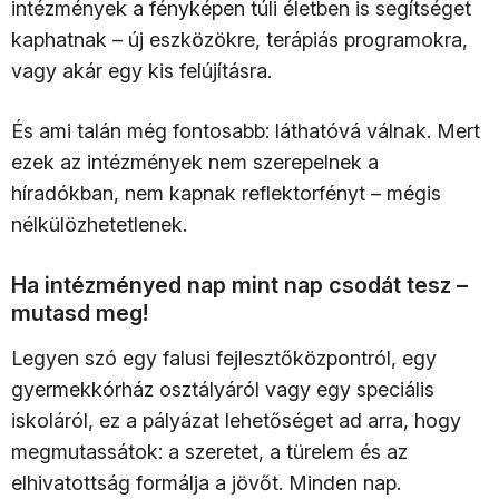
intézmények a fényképen túli életben is segítséget
kaphatnak – új eszközökre, terápiás programokra,
vagy akár egy kis felújításra.
És ami talán még fontosabb: láthatóvá válnak. Mert
ezek az intézmények nem szerepelnek a
híradókban, nem kapnak reflektorfényt – mégis
nélkülözhetetlenek.
Ha intézményed nap mint nap csodát tesz –
mutasd meg!
Legyen szó egy falusi fejlesztőközpontról, egy
gyermekkórház osztályáról vagy egy speciális
iskoláról, ez a pályázat lehetőséget ad arra, hogy
megmutassátok: a szeretet, a türelem és az
elhivatottság formálja a jövőt. Minden nap.