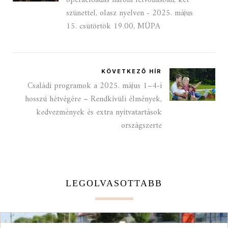
operaelőadás három felvonásban, két
szünettel, olasz nyelven - 2025. május
15. csütörtök 19.00, MÜPA
KÖVETKEZŐ HÍR
Családi programok a 2025. május 1–4-i
hosszú hétvégére – Rendkívüli élmények,
kedvezmények és extra nyitvatartások
országszerte
LEGOLVASOTTABB