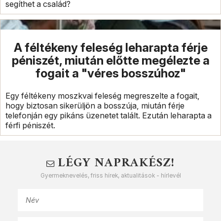
segíthet a család?
A féltékeny feleség leharapta férje
péniszét, miután előtte megélezte a
fogait a "véres bosszúhoz"
Egy féltékeny moszkvai feleség megreszelte a fogait,
hogy biztosan sikerüljön a bosszúja, miután férje
telefonján egy pikáns üzenetet talált. Ezután leharapta a
férfi péniszét.
LÉGY NAPRAKÉSZ!
Gyermeknevelés, friss hírek, aktualitások - hírlevél