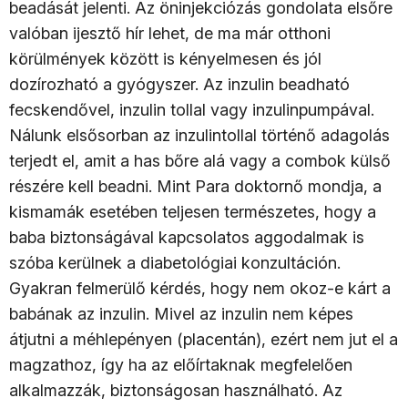
beadását jelenti. Az öninjekciózás gondolata elsőre
valóban ijesztő hír lehet, de ma már otthoni
körülmények között is kényelmesen és jól
dozírozható a gyógyszer. Az inzulin beadható
fecskendővel, inzulin tollal vagy inzulinpumpával.
Nálunk elsősorban az inzulintollal történő adagolás
terjedt el, amit a has bőre alá vagy a combok külső
részére kell beadni. Mint Para doktornő mondja, a
kismamák esetében teljesen természetes, hogy a
baba biztonságával kapcsolatos aggodalmak is
szóba kerülnek a diabetológiai konzultáción.
Gyakran felmerülő kérdés, hogy nem okoz-e kárt a
babának az inzulin. Mivel az inzulin nem képes
átjutni a méhlepényen (placentán), ezért nem jut el a
magzathoz, így ha az előírtaknak megfelelően
alkalmazzák, biztonságosan használható. Az