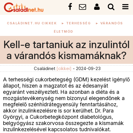
CSALÁDINET.HU CIKKEK
►
TERHESSÉG
►
VÁRANDÓS
ÉLETMÓD
Kell-e tartaniuk az inzulintól
a várandós kismamáknak?
Családinet
[cikkei]
- 2024-09-23
A terhességi cukorbetegség (GDM) kezelést igénylő
állapot, hiszen a magzatot és az édesanyát
egyaránt veszélyezteti. Ha azonban a diéta és a
mozgástevékenység nem bizonyul elegendőnek a
megfelelő szénhidrátegyensúly fenntartásához,
akkor inzulinkezelésre is sor kerülhet. Dr. Para
Györgyi, a Cukorbetegközpont diabetológus,
belgyógyász szakorvosa összegezte a kismamák
inzulinkezelésével kapcsolatos tudnivalókat.