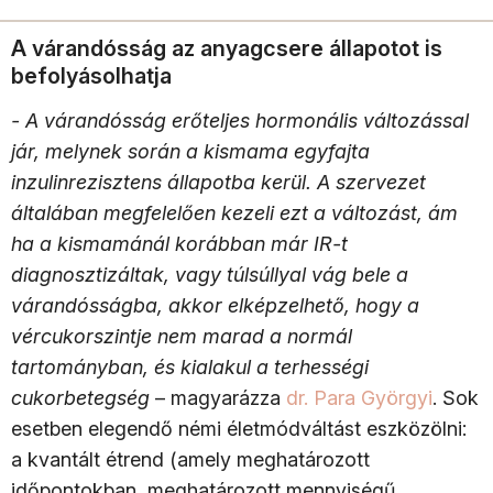
A várandósság az anyagcsere állapotot is
befolyásolhatja
- A várandósság erőteljes hormonális változással
jár, melynek során a kismama egyfajta
inzulinrezisztens állapotba kerül. A szervezet
általában megfelelően kezeli ezt a változást, ám
ha a kismamánál korábban már IR-t
diagnosztizáltak, vagy túlsúllyal vág bele a
várandósságba, akkor elképzelhető, hogy a
vércukorszintje nem marad a normál
tartományban, és kialakul a terhességi
cukorbetegség
– magyarázza
dr. Para Györgyi
. Sok
esetben elegendő némi életmódváltást eszközölni:
a kvantált étrend (amely meghatározott
időpontokban, meghatározott mennyiségű