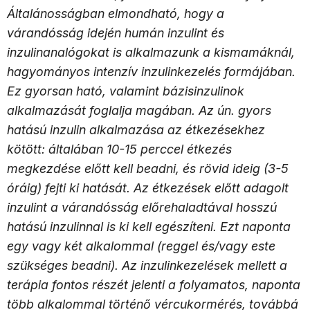
Általánosságban elmondható, hogy a
várandósság idején humán inzulint és
inzulinanalógokat is alkalmazunk a kismamáknál,
hagyományos intenzív inzulinkezelés formájában.
Ez gyorsan ható, valamint bázisinzulinok
alkalmazását foglalja magában. Az ún. gyors
hatású inzulin alkalmazása az étkezésekhez
kötött: általában 10-15 perccel étkezés
megkezdése előtt kell beadni, és rövid ideig (3-5
óráig) fejti ki hatását. Az étkezések előtt adagolt
inzulint a várandósság előrehaladtával hosszú
hatású inzulinnal is ki kell egészíteni. Ezt naponta
egy vagy két alkalommal (reggel és/vagy este
szükséges beadni). Az inzulinkezelések mellett a
terápia fontos részét jelenti a folyamatos, naponta
több alkalommal történő vércukormérés, továbbá