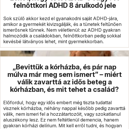
felnőttkori ADHD 8 árulkodó jele
Sok szülő akkor kezd el gyanakodni saját ADHD-jára,
amikor a gyermekét kivizsgálják, és a tünetek feltűnően
ismerősnek tűnnek. Nem véletlenül: az ADHD gyakran
halmozódik a családokban, felnőttkorban pedig sokkal
kevésbé látványos lehet, mint gyermekkorban.
„Bevittük a kórházba, és pár nap
múlva már meg sem ismert” – miért
válik zavarttá az idős beteg a
kórházban, és mit tehet a család?
Előfordul, hogy egy idős embert még tiszta tudattal
visznek kórházba, néhány nappal később pedig zavarttá
válik, nem ismeri fel a hozzátartozóit, vagy szokatlanul
aluszékony lesz. Ez nem feltétlenül demencia, hanem
gyakran kórházi delírium. Mit kell erről tudni, és hogyan