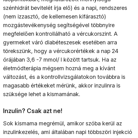
szénhidrát bevitelét írja elő) és a napi, rendszeres
(nem izzasztó, de kellemesen kifárasztó)
mozgástevékenység segítségével többnyire
megfelelően kontrollálható a vércukorszint. A
gyermeket váró diabéteszesek esetében arra
törekszünk, hogy a vércukorértékek a nap 24
órájában 3,6 -7 mmol/ l között tartsuk. Ha az
életmódterápia mégsem hozná meg a kívánt
változást, és a kontrollvizsgálatokon továbbra is
magasabb értékeket mérünk, akkor inzulinra is
szüksége lehet a kismamának.
Inzulin? Csak azt ne!
Sok kismama megrémül, amikor szóba kerül az
inzulinkezelés, ami általában napi többszöri injekció