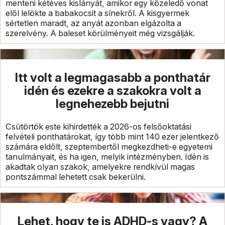
menteni kétéves kislányát, amikor egy közeledő vonat
elől lelökte a babakocsit a sínekről. A kisgyermek
sértetlen maradt, az anyát azonban elgázolta a
szerelvény. A baleset körülményeit még vizsgálják.
Itt volt a legmagasabb a ponthatár
idén és ezekre a szakokra volt a
legnehezebb bejutni
Csütörtök este kihirdették a 2026-os felsőoktatási
felvételi ponthatárokat, így több mint 140 ezer jelentkező
számára eldőlt, szeptembertől megkezdheti-e egyetemi
tanulmányait, és ha igen, melyik intézményben. Idén is
akadtak olyan szakok, amelyekre rendkívül magas
pontszámmal lehetett csak bekerülni.
Lehet, hogy te is ADHD-s vagy? A