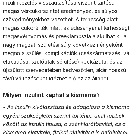
inzulinkezelés visszautasítása viszont tartósan
magas vércukorszintet eredményez, és súlyos
szövődményekhez vezethet. A terhesség alatti
magas cukorérték miatt az édesanyánál terhességi
magasvérnyomás és preeklampszia alakulhat ki, a
nagy magzati születési súly következményeként
megnő a szülési komplikációk (császármetszés, váll
elakadása, szülőutak sérülése) kockázata, és az
újszülött szervezetében kedvezőtlen, akár hosszú
távú változásokat idézhet elő ez az állapot.
Milyen inzulint kaphat a kismama?
- Az inzulin kiválasztása és adagolása a kismama
egyéni szükségletei szerint történik, amit többek
között az inzulin típusa, a szénhidrátbevitel, és a
kismama életvitele, fizikai aktivitása is befolyásol.