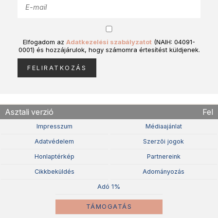
Elfogadom az
Adatkezelési szabályzatot
(NAIH: 04091-
0001) és hozzájárulok, hogy számomra értesítést küldjenek.
Asztali verzió
Fel
Impresszum
Médiaajánlat
Adatvédelem
Szerzõi jogok
Honlaptérkép
Partnereink
Cikkbeküldés
Adományozás
Adó 1%
TÁMOGATÁS