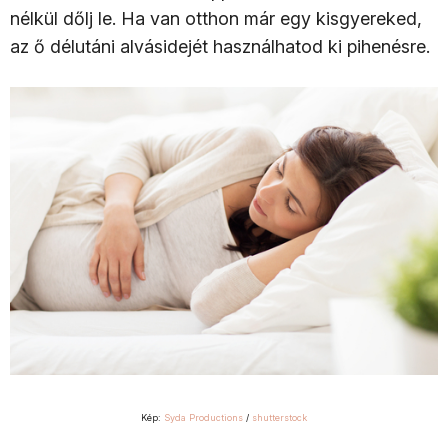
nélkül dőlj le. Ha van otthon már egy kisgyereked,
az ő délutáni alvásidejét használhatod ki pihenésre.
Kép:
Syda Productions
/
shutterstock