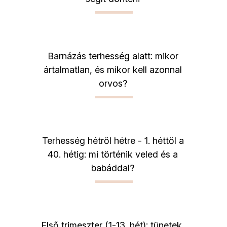
Barnázás terhesség alatt: mikor
ártalmatlan, és mikor kell azonnal
orvos?
Terhesség hétről hétre - 1. héttől a
40. hétig: mi történik veled és a
babáddal?
Első trimeszter (1-13. hét): tünetek,