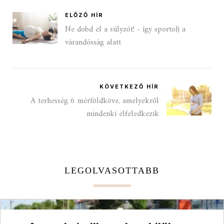
ELŐZŐ HÍR
Ne dobd el a súlyzót! - így sportolj a
várandósság alatt
KÖVETKEZŐ HÍR
A terhesség 6 mérföldköve, amelyekről
mindenki elfeledkezik
LEGOLVASOTTABB