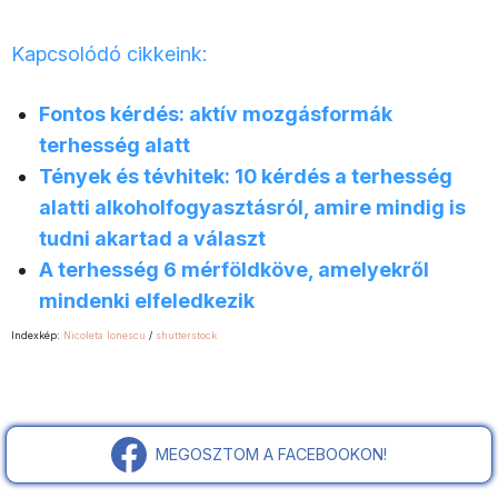
Kapcsolódó cikkeink:
Fontos kérdés: aktív mozgásformák
terhesség alatt
Tények és tévhitek: 10 kérdés a terhesség
alatti alkoholfogyasztásról, amire mindig is
tudni akartad a választ
A terhesség 6 mérföldköve, amelyekről
mindenki elfeledkezik
Indexkép:
Nicoleta Ionescu
/
shutterstock
MEGOSZTOM A FACEBOOKON!