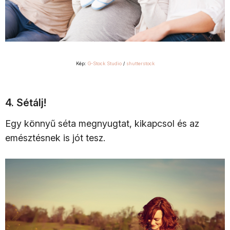
Kép:
G-Stock Studio
/
shutterstock
4. Sétálj!
Egy könnyű séta megnyugtat, kikapcsol és az
emésztésnek is jót tesz.