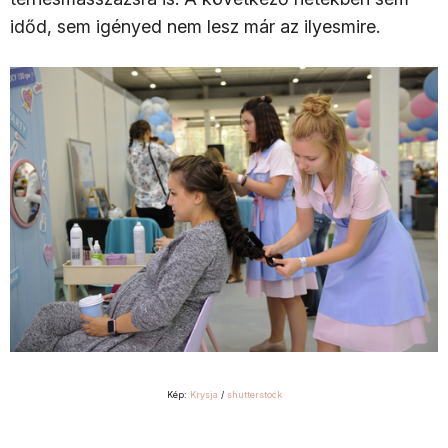
időd, sem igényed nem lesz már az ilyesmire.
Kép:
Krysja
/
shutterstock