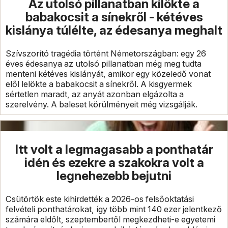
Az utolsó pillanatban kilökte a
babakocsit a sínekről - kétéves
kislánya túlélte, az édesanya meghalt
Szívszorító tragédia történt Németországban: egy 26
éves édesanya az utolsó pillanatban még meg tudta
menteni kétéves kislányát, amikor egy közeledő vonat
elől lelökte a babakocsit a sínekről. A kisgyermek
sértetlen maradt, az anyát azonban elgázolta a
szerelvény. A baleset körülményeit még vizsgálják.
Itt volt a legmagasabb a ponthatár
idén és ezekre a szakokra volt a
legnehezebb bejutni
Csütörtök este kihirdették a 2026-os felsőoktatási
felvételi ponthatárokat, így több mint 140 ezer jelentkező
számára eldőlt, szeptembertől megkezdheti-e egyetemi