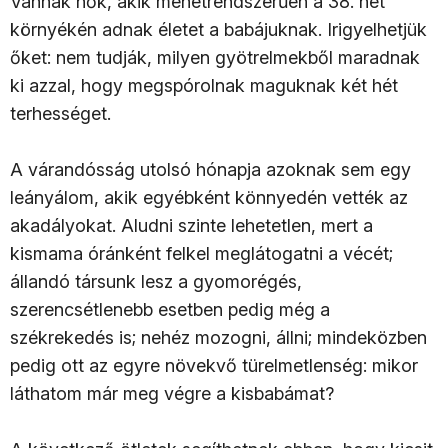
Vannak nők, akik menetrendszerűen a 38. hét
környékén adnak életet a babájuknak. Irigyelhetjük
őket: nem tudják, milyen gyötrelmekből maradnak
ki azzal, hogy megspórolnak maguknak két hét
terhességet.
A várandósság utolsó hónapja azoknak sem egy
leányálom, akik egyébként könnyedén vették az
akadályokat. Aludni szinte lehetetlen, mert a
kismama óránként felkel meglátogatni a vécét;
állandó társunk lesz a gyomorégés,
szerencsétlenebb esetben pedig még a
székrekedés is; nehéz mozogni, állni; mindeközben
pedig ott az egyre növekvő türelmetlenség: mikor
láthatom már meg végre a kisbabámat?