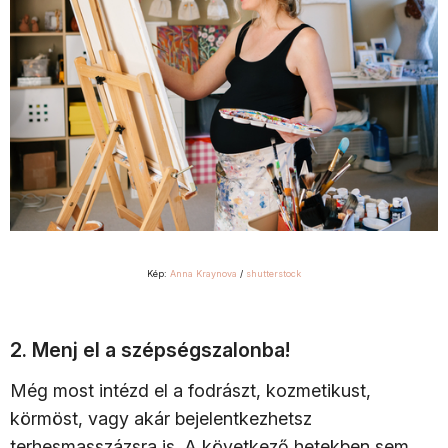
Kép:
Anna Kraynova
/
shutterstock
2. Menj el a szépségszalonba!
Még most intézd el a fodrászt, kozmetikust,
körmöst, vagy akár bejelentkezhetsz
terhesmasszázsra is. A következő hetekben sem