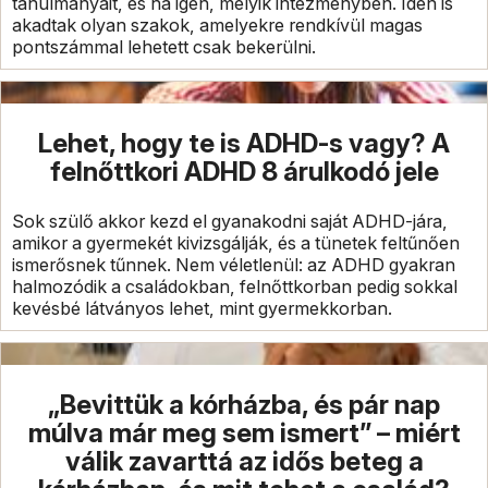
tanulmányait, és ha igen, melyik intézményben. Idén is
akadtak olyan szakok, amelyekre rendkívül magas
pontszámmal lehetett csak bekerülni.
Lehet, hogy te is ADHD-s vagy? A
felnőttkori ADHD 8 árulkodó jele
Sok szülő akkor kezd el gyanakodni saját ADHD-jára,
amikor a gyermekét kivizsgálják, és a tünetek feltűnően
ismerősnek tűnnek. Nem véletlenül: az ADHD gyakran
halmozódik a családokban, felnőttkorban pedig sokkal
kevésbé látványos lehet, mint gyermekkorban.
„Bevittük a kórházba, és pár nap
múlva már meg sem ismert” – miért
válik zavarttá az idős beteg a