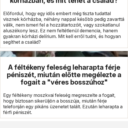
kórházban, és mit tehet a család?
Előfordul, hogy egy idős embert még tiszta tudattal
visznek kórházba, néhány nappal később pedig zavarttá
válik, nem ismeri fel a hozzátartozóit, vagy szokatlanul
aluszékony lesz. Ez nem feltétlenül demencia, hanem
gyakran kórházi delírium. Mit kell erről tudni, és hogyan
segíthet a család?
A féltékeny feleség leharapta férje
péniszét, miután előtte megélezte a
fogait a "véres bosszúhoz"
Egy féltékeny moszkvai feleség megreszelte a fogait,
hogy biztosan sikerüljön a bosszúja, miután férje
telefonján egy pikáns üzenetet talált. Ezután leharapta a
férfi péniszét.