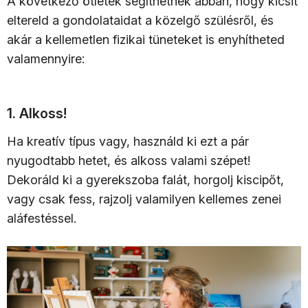
A következő ötletek segíthetnek abban, hogy kicsit
eltereld a gondolataidat a közelgő szülésről, és
akár a kellemetlen fizikai tüneteket is enyhítheted
valamennyire:
1. Alkoss!
Ha kreatív típus vagy, használd ki ezt a pár
nyugodtabb hetet, és alkoss valami szépet!
Dekoráld ki a gyerekszoba falát, horgolj kiscipőt,
vagy csak fess, rajzolj valamilyen kellemes zenei
aláfestéssel.