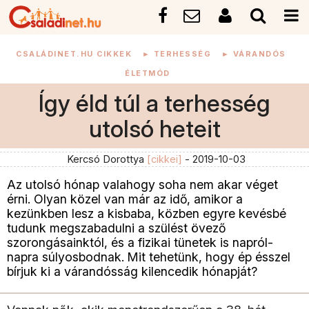
CSALÁDINET.HU CIKKEK
►
TERHESSÉG
►
VÁRANDÓS
ÉLETMÓD
Így éld túl a terhesség
utolsó heteit
Kercsó Dorottya
[cikkei]
- 2019-10-03
Az utolsó hónap valahogy soha nem akar véget
érni. Olyan közel van már az idő, amikor a
kezünkben lesz a kisbaba, közben egyre kevésbé
tudunk megszabadulni a szülést övező
szorongásainktól, és a fizikai tünetek is napról-
napra súlyosbodnak. Mit tehetünk, hogy ép ésszel
bírjuk ki a várandósság kilencedik hónapját?