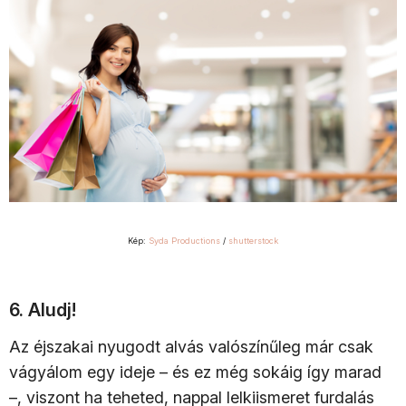
Kép:
Syda Productions
/
shutterstock
6. Aludj!
Az éjszakai nyugodt alvás valószínűleg már csak
vágyálom egy ideje – és ez még sokáig így marad
–, viszont ha teheted, nappal lelkiismeret furdalás