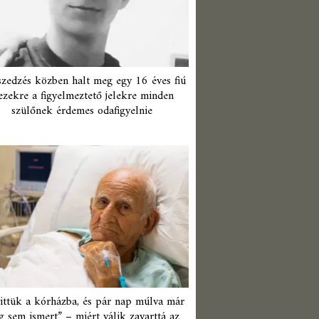
zedzés közben halt meg egy 16 éves fiú
ezekre a figyelmeztető jelekre minden
szülőnek érdemes odafigyelnie
ittük a kórházba, és pár nap múlva már
 sem ismert” – miért válik zavarttá az