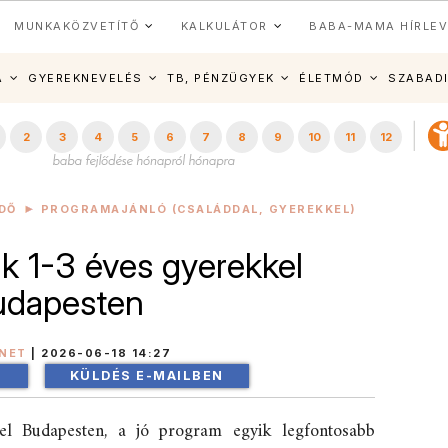
MUNKAKÖZVETÍTŐ
KALKULÁTOR
BABA-MAMA HÍRLEV
A
GYEREKNEVELÉS
TB, PÉNZÜGYEK
ÉLETMÓD
SZABAD
2
3
4
5
6
7
8
9
10
11
12
DŐ
PROGRAMAJÁNLÓ (CSALÁDDAL, GYEREKKEL)
 1-3 éves gyerekkel
udapesten
INET
|
2026-06-18 14:27
!
KÜLDÉS E-MAILBEN
el Budapesten, a jó program egyik legfontosabb