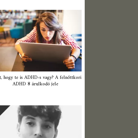
t, hogy te is ADHD-s vagy? A felnőttkori
ADHD 8 árulkodó jele