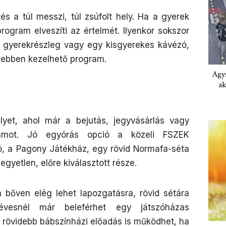
s a túl messzi, túl zsúfolt hely. Ha a gyerek
rogram elveszíti az értelmét. Ilyenkor sokszor
i gyerekrészleg vagy egy kisgyerekes kávézó,
zebben kezelhető program.
Agys
ak
lyet, ahol már a bejutás, jegyvásárlás vagy
gramot. Jó egyórás opció a közeli FSZEK
ó, a Pagony Játékház, egy rövid Normafa-séta
egyetlen, előre kiválasztott része.
 bőven elég lehet lapozgatásra, rövid sétára
vesnél már beleférhet egy játszóházas
rövidebb bábszínházi előadás is működhet, ha