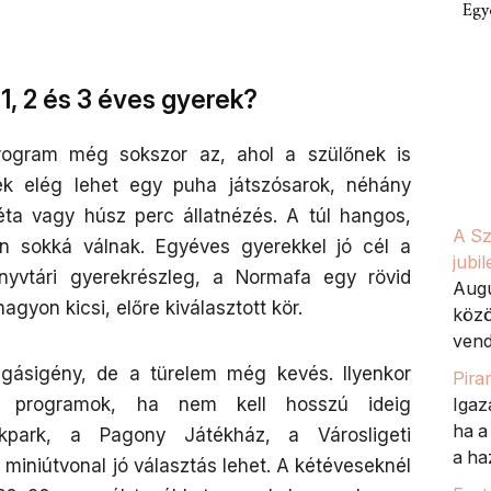
Egy
y 1, 2 és 3 éves gyerek?
ogram még sokszor az, ahol a szülőnek is
ek elég lehet egy puha játszósarok, néhány
éta vagy húsz perc állatnézés. A túl hangos,
A Sz
an sokká válnak. Egyéves gyerekkel jó cél a
jubi
nyvtári gyerekrészleg, a Normafa egy rövid
Augu
agyon kicsi, előre kiválasztott kör.
közö
vend
sigény, de a türelem még kevés. Ilyenkor
Pira
s programok, ha nem kell hosszú ideig
Igaz
ha a
ökpark, a Pagony Játékház, a Városligeti
a haz
 miniútvonal jó választás lehet. A kétéveseknél