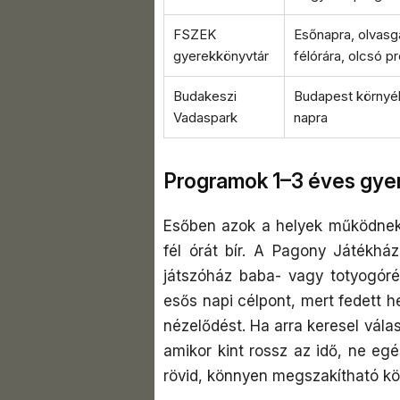
FSZEK
Esőnapra, olvasg
gyerekkönyvtár
félórára, olcsó 
Budakeszi
Budapest környéki
Vadaspark
napra
Programok 1–3 éves gye
Esőben azok a helyek működnek 
fél órát bír. A Pagony Játékház
játszóház baba- vagy totyogóré
esős napi célpont, mert fedett
nézelődést. Ha arra keresel vála
amikor kint rossz az idő, ne e
rövid, könnyen megszakítható kö