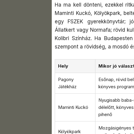
Ha ma kell dönteni, ezekkel rit
Maminti Kuckó, Kölyökpark, belt
egy FSZEK gyerekkönyvtár; jó 
Állatkert vagy Normafa; rövid k
Kolibri Színház. Ha Budapesten
szempont a rövidség, a mosdó é
Hely
Mikor jó válasz
Pagony
Esőnap, rövid belt
Játékház
könyves progra
Nyugisabb baba
Maminti Kuckó
délelőtt, könyve
pihenő
Mozgásigényes t
Kölyökpark