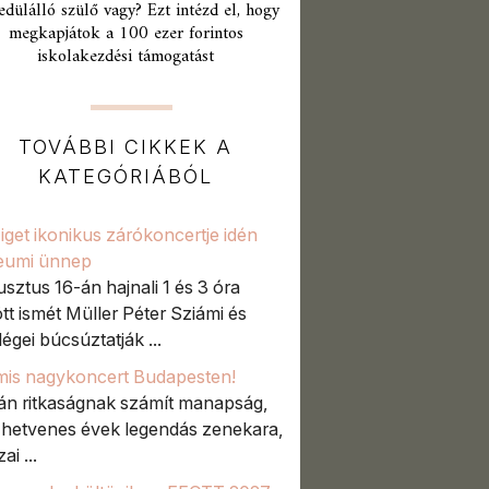
edülálló szülő vagy? Ezt intézd el, hogy
megkapjátok a 100 ezer forintos
iskolakezdési támogatást
TOVÁBBI CIKKEK A
KATEGÓRIÁBÓL
iget ikonikus zárókoncertje idén
leumi ünnep
sztus 16-án hajnali 1 és 3 óra
tt ismét Müller Péter Sziámi és
égei búcsúztatják ...
mis nagykoncert Budapesten!
án ritkaságnak számít manapság,
 hetvenes évek legendás zenekara,
ai ...