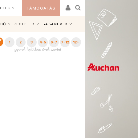
ELEK
TÁMOGATÁS
IDŐ
RECEPTEK
BABANEVEK
1
2
3
4-5
6-7
7-12
12+