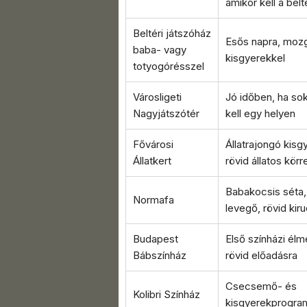
amikor kell a belté
Beltéri játszóház
Esős napra, moz
baba- vagy
kisgyerekkel
totyogórésszel
Városligeti
Jó időben, ha sok
Nagyjátszótér
kell egy helyen
Fővárosi
Állatrajongó kisg
Állatkert
rövid állatos körr
Babakocsis séta, 
Normafa
levegő, rövid kir
Budapest
Első színházi él
Bábszínház
rövid előadásra
Csecsemő- és
Kolibri Színház
kisgyerekprogra