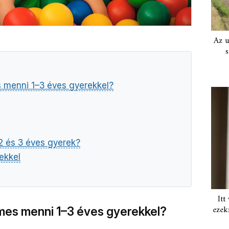
Az u
s
 menni 1–3 éves gyerekkel?
, 2 és 3 éves gyerek?
ekkel
Itt
ezek
mes menni 1–3 éves gyerekkel?