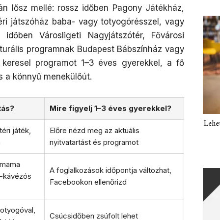
kán lősz mellé: rossz időben Pagony Játékház,
éri játszóház baba- vagy totyogórésszel, vagy
időben Városligeti Nagyjátszótér, Fővárosi
ulturális programnak Budapest Bábszínház vagy
 keresel programot 1–3 éves gyerekkel, a fő
s a könnyű menekülőút.
tás?
Mire figyelj 1–3 éves gyerekkel?
Lehe
éri játék,
Előre nézd meg az aktuális
m
nyitvatartást és programot
-mama
A foglalkozások időpontja változhat,
s-kávézós
Facebookon ellenőrizd
otyogóval,
Csúcsidőben zsúfolt lehet