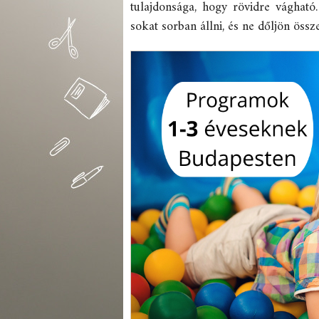
tulajdonsága, hogy rövidre vágható
sokat sorban állni, és ne dőljön össz