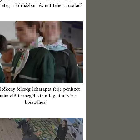
beteg a kórházban, és mit tehet a család?
ltékeny feleség leharapta férje péniszét,
után előtte megélezte a fogait a "véres
bosszúhoz"