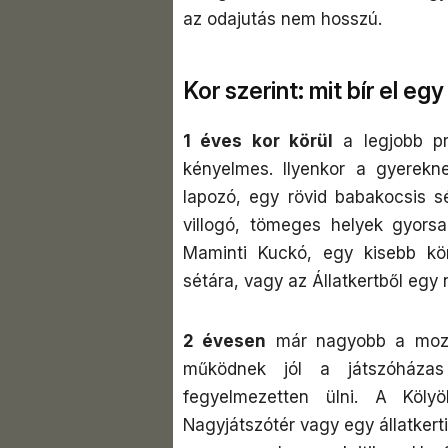
az odajutás nem hosszú.
Kor szerint: mit bír el eg
1 éves kor körül
a legjobb pr
kényelmes. Ilyenkor a gyerekn
lapozó, egy rövid babakocsis s
villogó, tömeges helyek gyors
Maminti Kuckó, egy kisebb kö
sétára, vagy az Állatkertből egy n
2 évesen
már nagyobb a mozgá
működnek jól a játszóháza
fegyelmezetten ülni. A Köly
Nagyjátszótér vagy egy állatkerti