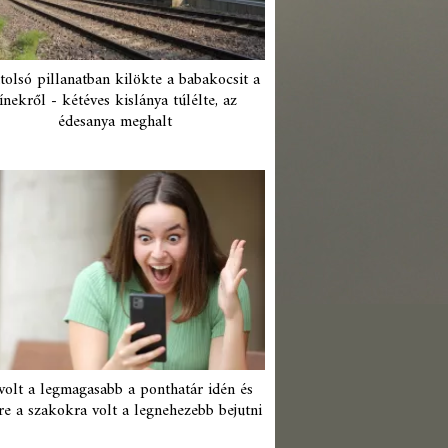
tolsó pillanatban kilökte a babakocsit a
ínekről - kétéves kislánya túlélte, az
édesanya meghalt
 volt a legmagasabb a ponthatár idén és
re a szakokra volt a legnehezebb bejutni