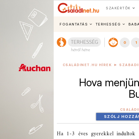
SZAKÉRTŐK
FOGANTATÁS
TERHESSÉG
BAB
0
1
CSALÁDINET.HU HÍREK
SZABADI
Hova menjünk
B
CSALÁD
SZÓLJ HOZZÁ
Ha 1-3 éves gyerekkel indultok 