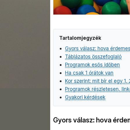
Tartalomjegyzék
Gyors válasz: hova érdemes
Táblázatos összefoglaló
Programok esős időben
Ha csak 1 órátok van
Kor szerint: mit bír el egy 1
Programok részletesen, link
Gyakori kérdések
Gyors válasz: hova érde