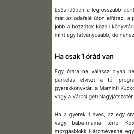
Esős időben a legrosszabb dönté
már az odafelé úton elfárad, a p
jobb a hozzátok közeli könyvtár
mint egy látványosabb, de nehe
Ha csak 1 órád van
Egy órára ne válassz olyan he
parkolás elviszi a fél pro
gyerekkönyvtár, a Maminti Kuck
vagy a Városligeti Nagyjátszótér 
Ha a gyerek 1 éves, az egy óra
vagy baba-mama térre. Kété
mozgásblokk. Háromévesnél egy 