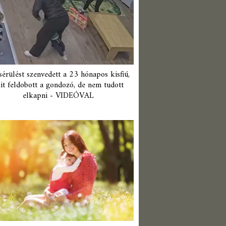
érülést szenvedett a 23 hónapos kisfiú,
it feldobott a gondozó, de nem tudott
elkapni - VIDEÓVAL