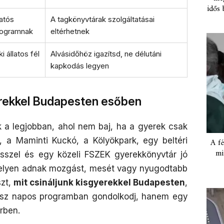
idős 
atós
A tagkönyvtárak szolgáltatásai
programnak
eltérhetnek
 állatos fél
Alvásidőhöz igazítsd, ne délutáni
kapkodás legyen
rekkel Budapesten esőben
a legjobban, ahol nem baj, ha a gyerek csak
, a Maminti Kuckó, a Kölyökpark, egy beltéri
A fé
mi
sszel és egy közeli FSZEK gyerekkönyvtár jó
 helyen adnak mozgást, mesét vagy nyugodtabb
szt,
mit csináljunk kisgyerekkel Budapesten
,
gész napos programban gondolkodj, hanem egy
rben.