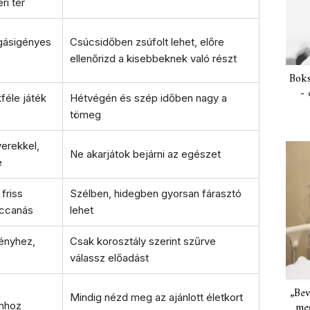
ri tér
gásigényes
Csúcsidőben zsúfolt lehet, előre
ellenőrizd a kisebbeknek való részt
Boks
- 
féle játék
Hétvégén és szép időben nagy a
tömeg
yerekkel,
Ne akarjátok bejárni az egészet
e
friss
Szélben, hidegben gyorsan fárasztó
uccanás
lehet
ményhez,
Csak korosztály szerint szűrve
válassz előadást
„Bev
Mindig nézd meg az ajánlott életkort
meg
mhoz