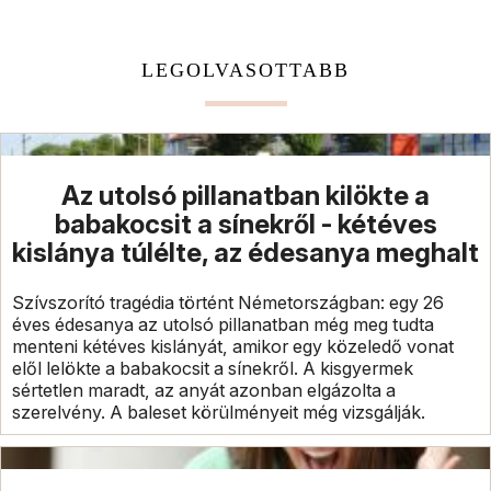
LEGOLVASOTTABB
Az utolsó pillanatban kilökte a
babakocsit a sínekről - kétéves
kislánya túlélte, az édesanya meghalt
Szívszorító tragédia történt Németországban: egy 26
éves édesanya az utolsó pillanatban még meg tudta
menteni kétéves kislányát, amikor egy közeledő vonat
elől lelökte a babakocsit a sínekről. A kisgyermek
sértetlen maradt, az anyát azonban elgázolta a
szerelvény. A baleset körülményeit még vizsgálják.