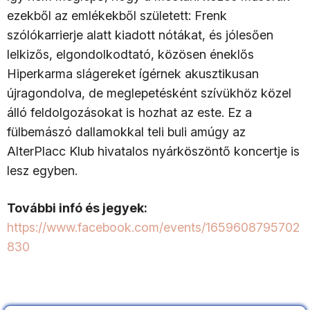
ezekből az emlékekből született: Frenk
szólókarrierje alatt kiadott nótákat, és jólesően
lelkizős, elgondolkodtató, közösen éneklős
Hiperkarma slágereket ígérnek akusztikusan
újragondolva, de meglepetésként szívükhöz közel
álló feldolgozásokat is hozhat az este. Ez a
fülbemászó dallamokkal teli buli amúgy az
AlterPlacc Klub hivatalos nyárköszöntő koncertje is
lesz egyben.
További infó és jegyek:
https://www.facebook.com/events/1659608795702
830