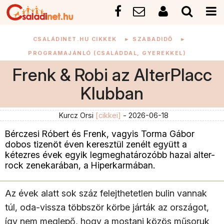
CSALÁDINET.HU CIKKEK
►
SZABADIDŐ
►
PROGRAMAJÁNLÓ (CSALÁDDAL, GYEREKKEL)
Frenk & Robi az AlterPlacc
Klubban
Kurcz Orsi
[cikkei]
- 2026-06-18
Bérczesi Róbert és Frenk, vagyis Torma Gábor
dobos tizenöt éven keresztül zenélt együtt a
kétezres évek egyik legmeghatározóbb hazai alter-
rock zenekarában, a Hiperkarmában.
Az évek alatt sok száz felejthetetlen bulin vannak
túl, oda-vissza többször körbe járták az országot,
így nem meglepő, hogy a mostani közös műsoruk