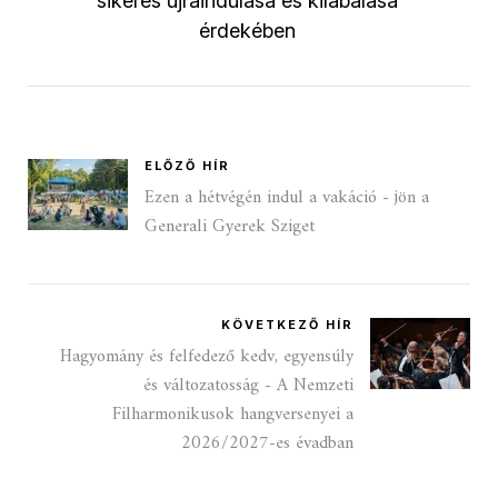
sikeres újraindulása és kilábalása
érdekében
ELŐZŐ HÍR
Ezen a hétvégén indul a vakáció - jön a
Generali Gyerek Sziget
KÖVETKEZŐ HÍR
Hagyomány és felfedező kedv, egyensúly
és változatosság - A Nemzeti
Filharmonikusok hangversenyei a
2026/2027-es évadban