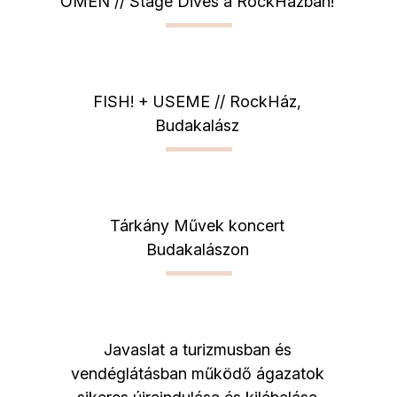
OMEN // Stage Dives a RockHázban!
FISH! + USEME // RockHáz,
Budakalász
Tárkány Művek koncert
Budakalászon
Javaslat a turizmusban és
vendéglátásban működő ágazatok