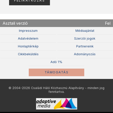
Asztali verzió
Fel
Impresszum
Médiaajánlat
Adatvédelem
Szerzõi jogok
Honlaptérkép
Partnereink
Cikkbeküldés
Adományozás
Adó 1%
TÁMOGATÁS
© 2004-2026 Családi Háló Közhasznú Alapítvány - minden jog
fenntartva.