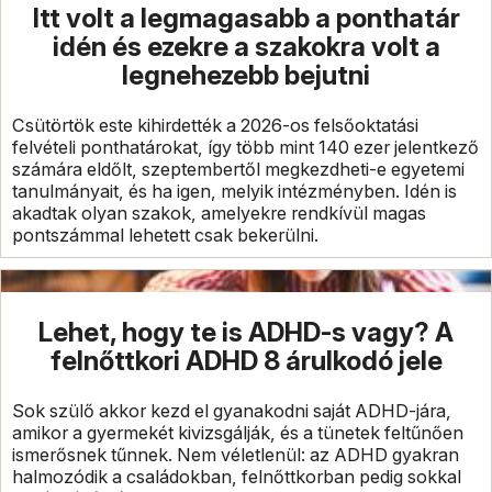
Itt volt a legmagasabb a ponthatár
idén és ezekre a szakokra volt a
legnehezebb bejutni
Csütörtök este kihirdették a 2026-os felsőoktatási
felvételi ponthatárokat, így több mint 140 ezer jelentkező
számára eldőlt, szeptembertől megkezdheti-e egyetemi
tanulmányait, és ha igen, melyik intézményben. Idén is
akadtak olyan szakok, amelyekre rendkívül magas
pontszámmal lehetett csak bekerülni.
Lehet, hogy te is ADHD-s vagy? A
felnőttkori ADHD 8 árulkodó jele
Sok szülő akkor kezd el gyanakodni saját ADHD-jára,
amikor a gyermekét kivizsgálják, és a tünetek feltűnően
ismerősnek tűnnek. Nem véletlenül: az ADHD gyakran
halmozódik a családokban, felnőttkorban pedig sokkal