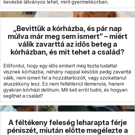
kevésbé látványos lehet, mint gyermekkorban.
„Bevittük a kórházba, és pár nap
múlva már meg sem ismert” – miért
válik zavarttá az idős beteg a
kórházban, és mit tehet a család?
Előfordul, hogy egy idős embert még tiszta tudattal
visznek kórházba, néhány nappal később pedig zavarttá
válik, nem ismeri fel a hozzátartozóit, vagy szokatlanul
aluszékony lesz. Ez nem feltétlenül demencia, hanem
gyakran kórházi delírium. Mit kell erről tudni, és hogyan
segíthet a család?
A féltékeny feleség leharapta férje
péniszét, miután előtte megélezte a