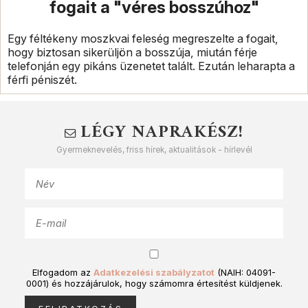
fogait a "véres bosszúhoz"
Egy féltékeny moszkvai feleség megreszelte a fogait,
hogy biztosan sikerüljön a bosszúja, miután férje
telefonján egy pikáns üzenetet talált. Ezután leharapta a
férfi péniszét.
LÉGY NAPRAKÉSZ!
Gyermeknevelés, friss hírek, aktualitások - hírlevél
Elfogadom az
Adatkezelési szabályzatot
(NAIH: 04091-
0001) és hozzájárulok, hogy számomra értesítést küldjenek.