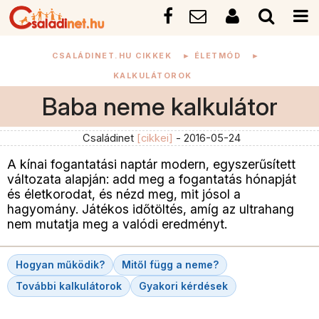
CSALÁDINET.HU CIKKEK
►
ÉLETMÓD
►
KALKULÁTOROK
Baba neme kalkulátor
Családinet
[cikkei]
- 2016-05-24
A kínai fogantatási naptár modern, egyszerűsített
változata alapján: add meg a fogantatás hónapját
és életkorodat, és nézd meg, mit jósol a
hagyomány. Játékos időtöltés, amíg az ultrahang
nem mutatja meg a valódi eredményt.
Hogyan működik?
Mitől függ a neme?
További kalkulátorok
Gyakori kérdések