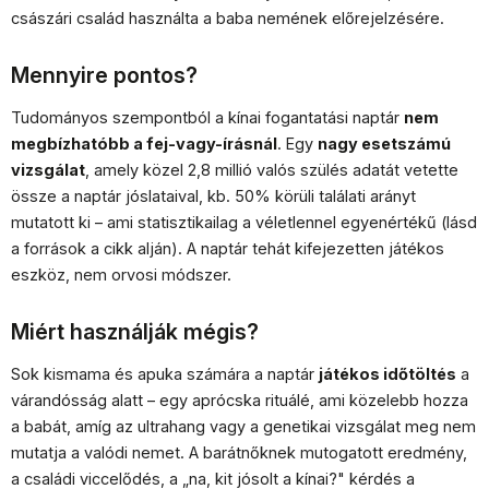
császári család használta a baba nemének előrejelzésére.
Mennyire pontos?
Tudományos szempontból a kínai fogantatási naptár
nem
megbízhatóbb a fej-vagy-írásnál
. Egy
nagy esetszámú
vizsgálat
, amely közel 2,8 millió valós szülés adatát vetette
össze a naptár jóslataival, kb. 50% körüli találati arányt
mutatott ki – ami statisztikailag a véletlennel egyenértékű (lásd
a források a cikk alján). A naptár tehát kifejezetten játékos
eszköz, nem orvosi módszer.
Miért használják mégis?
Sok kismama és apuka számára a naptár
játékos időtöltés
a
várandósság alatt – egy aprócska rituálé, ami közelebb hozza
a babát, amíg az ultrahang vagy a genetikai vizsgálat meg nem
mutatja a valódi nemet. A barátnőknek mutogatott eredmény,
a családi viccelődés, a „na, kit jósolt a kínai?" kérdés a