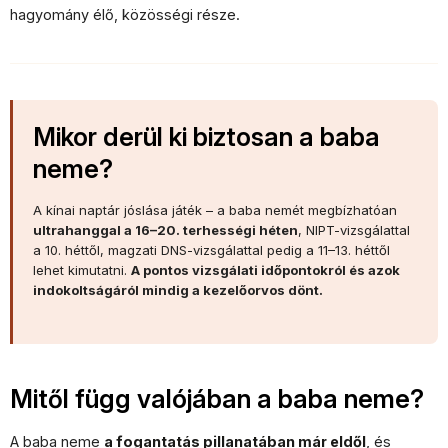
hagyomány élő, közösségi része.
Mikor derül ki biztosan a baba
neme?
A kínai naptár jóslása játék – a baba nemét megbízhatóan
ultrahanggal a 16–20. terhességi héten
, NIPT-vizsgálattal
a 10. héttől, magzati DNS-vizsgálattal pedig a 11–13. héttől
lehet kimutatni.
A pontos vizsgálati időpontokról és azok
indokoltságáról mindig a kezelőorvos dönt.
Mitől függ valójában a baba neme?
A baba neme
a fogantatás pillanatában már eldől
, és