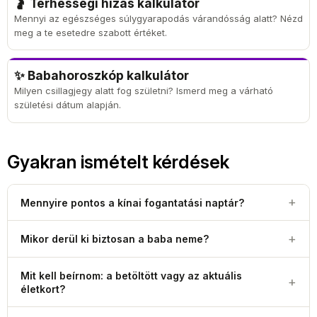
🤰 Terhességi hízás kalkulátor
Mennyi az egészséges súlygyarapodás várandósság alatt? Nézd
meg a te esetedre szabott értéket.
✨ Babahoroszkóp kalkulátor
Milyen csillagjegy alatt fog születni? Ismerd meg a várható
születési dátum alapján.
Gyakran ismételt kérdések
+
Mennyire pontos a kínai fogantatási naptár?
A kínai fogantatási naptár játékos hagyomány, nem orvosi
+
Mikor derül ki biztosan a baba neme?
módszer. Tudományos vizsgálatok – köztük egy
nagy
esetszámú elemzés
, amely közel 2,8 millió szülés adatát
Ultrahanggal a baba neme jellemzően a
16–20. terhességi
dolgozta fel – szerint pontossága gyakorlatilag a
Mit kell beírnom: a betöltött vagy az aktuális
+
héten
állapítható meg megbízhatóan, ha a magzat
életkort?
véletlenszerű találat szintjén, kb.
50% körüli
.
megfelelő pózban helyezkedik el. NIPT (nem invazív
Tájékoztatásra, szórakozásra használd, ne döntéshozatalra.
prenatális teszt) a 10. héttől, magzati DNS-vizsgálat (CVS,
A
betöltött (európai szerinti) életkorodat
– vagyis hány