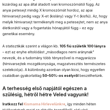
kizárólag az apa által átadott ivari kromoszómától függ. Az
anyai petesejt mindig X kromoszómát hordoz, az apai
hímivarsejt pedig vagy X-et (kislány) vagy Y-t (kisfiú). Az, hogy
melyik hímivarsejt termékenyíti meg a petesejtet, nem az anya
életkorától vagy a fogantatás hónapjától függ – ez egy
genetikai esemény.
A statisztikák szerint a világon kb.
105 fiú születik 100 lányra
– ezt az enyhe eltolódást „másodlagos nemi aránynak"
nevezik, és a tudomány több tényezővel is magyarázza
(hímivarsejtek mozgékonysága, magzatvesztés természetes
szelekciója). A különbség azonban olyan kicsi, hogy egyetlen
családban gyakorlatilag
50–50%-os esélyről
beszélhetünk.
A terhesség első napjától egészen a
szülésig, hétről hétre Veled vagyunk!
Iratkozz fel
Kismama Hírlevelünkre
, így minden héten
tájékoztatunk majd az aktuális teendőkről, rád váró