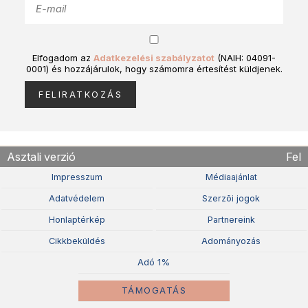
Elfogadom az
Adatkezelési szabályzatot
(NAIH: 04091-
0001) és hozzájárulok, hogy számomra értesítést küldjenek.
Asztali verzió
Fel
Impresszum
Médiaajánlat
Adatvédelem
Szerzõi jogok
Honlaptérkép
Partnereink
Cikkbeküldés
Adományozás
Adó 1%
TÁMOGATÁS