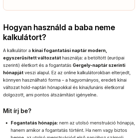
Hogyan használd a baba neme
kalkulátort?
A kalkulátor a
kínai fogantatási naptár modern,
egyszerűsített változatát
használja: a betöltött (európai
szerinti) életkort és a fogantatás
Gergely-naptár szerinti
hónapját
veszi alapul. Ez az online kalkulátorokban elterjedt,
könnyen használható forma – a hagyományos, eredeti kínai
változat hold-naptári hónapokkal és kínai/lunáris életkorral
dolgozott, ami pontos átszámítást igényelne.
Mit írj be?
Fogantatás hónapja:
nem az utolsó menstruáció hónapja,
hanem amikor a fogantatás történt. Ha nem vagy biztos
benne, az utolsó menstruációd első napjához számolj