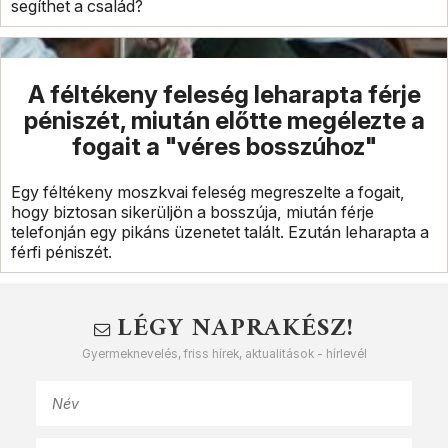
segíthet a család?
A féltékeny feleség leharapta férje
péniszét, miután előtte megélezte a
fogait a "véres bosszúhoz"
Egy féltékeny moszkvai feleség megreszelte a fogait,
hogy biztosan sikerüljön a bosszúja, miután férje
telefonján egy pikáns üzenetet talált. Ezután leharapta a
férfi péniszét.
LÉGY NAPRAKÉSZ!
Gyermeknevelés, friss hírek, aktualitások - hírlevél