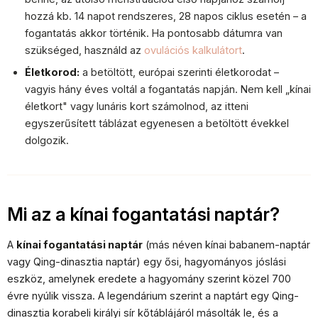
hozzá kb. 14 napot rendszeres, 28 napos ciklus esetén – a
fogantatás akkor történik. Ha pontosabb dátumra van
szükséged, használd az
ovulációs kalkulátort
.
Életkorod:
a betöltött, európai szerinti életkorodat –
vagyis hány éves voltál a fogantatás napján. Nem kell „kínai
életkort" vagy lunáris kort számolnod, az itteni
egyszerűsített táblázat egyenesen a betöltött évekkel
dolgozik.
Mi az a kínai fogantatási naptár?
A
kínai fogantatási naptár
(más néven kínai babanem-naptár
vagy Qing-dinasztia naptár) egy ősi, hagyományos jóslási
eszköz, amelynek eredete a hagyomány szerint közel 700
évre nyúlik vissza. A legendárium szerint a naptárt egy Qing-
dinasztia korabeli királyi sír kőtáblájáról másolták le, és a