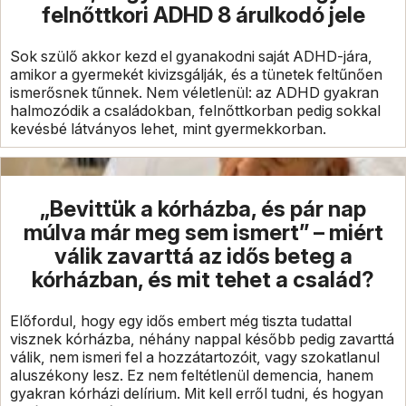
felnőttkori ADHD 8 árulkodó jele
Sok szülő akkor kezd el gyanakodni saját ADHD-jára,
amikor a gyermekét kivizsgálják, és a tünetek feltűnően
ismerősnek tűnnek. Nem véletlenül: az ADHD gyakran
halmozódik a családokban, felnőttkorban pedig sokkal
kevésbé látványos lehet, mint gyermekkorban.
„Bevittük a kórházba, és pár nap
múlva már meg sem ismert” – miért
válik zavarttá az idős beteg a
kórházban, és mit tehet a család?
Előfordul, hogy egy idős embert még tiszta tudattal
visznek kórházba, néhány nappal később pedig zavarttá
válik, nem ismeri fel a hozzátartozóit, vagy szokatlanul
aluszékony lesz. Ez nem feltétlenül demencia, hanem
gyakran kórházi delírium. Mit kell erről tudni, és hogyan