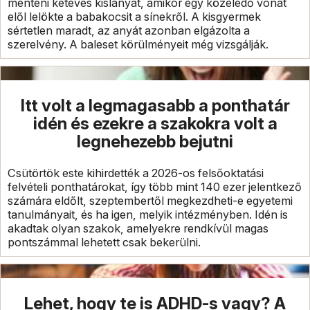
menteni kétéves kislányát, amikor egy közeledő vonat
elől lelökte a babakocsit a sínekről. A kisgyermek
sértetlen maradt, az anyát azonban elgázolta a
szerelvény. A baleset körülményeit még vizsgálják.
Itt volt a legmagasabb a ponthatár
idén és ezekre a szakokra volt a
legnehezebb bejutni
Csütörtök este kihirdették a 2026-os felsőoktatási
felvételi ponthatárokat, így több mint 140 ezer jelentkező
számára eldőlt, szeptembertől megkezdheti-e egyetemi
tanulmányait, és ha igen, melyik intézményben. Idén is
akadtak olyan szakok, amelyekre rendkívül magas
pontszámmal lehetett csak bekerülni.
Lehet, hogy te is ADHD-s vagy? A