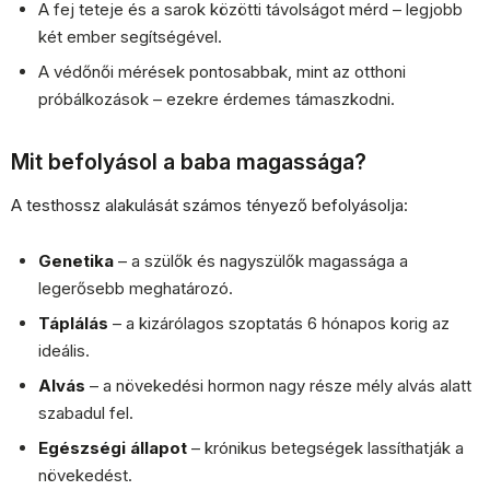
A fej teteje és a sarok közötti távolságot mérd – legjobb
két ember segítségével.
A védőnői mérések pontosabbak, mint az otthoni
próbálkozások – ezekre érdemes támaszkodni.
Mit befolyásol a baba magassága?
A testhossz alakulását számos tényező befolyásolja:
Genetika
– a szülők és nagyszülők magassága a
legerősebb meghatározó.
Táplálás
– a kizárólagos szoptatás 6 hónapos korig az
ideális.
Alvás
– a növekedési hormon nagy része mély alvás alatt
szabadul fel.
Egészségi állapot
– krónikus betegségek lassíthatják a
növekedést.