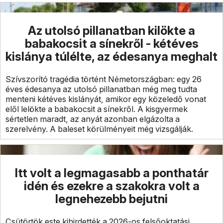
Az utolsó pillanatban kilökte a
babakocsit a sínekről - kétéves
kislánya túlélte, az édesanya meghalt
Szívszorító tragédia történt Németországban: egy 26
éves édesanya az utolsó pillanatban még meg tudta
menteni kétéves kislányát, amikor egy közeledő vonat
elől lelökte a babakocsit a sínekről. A kisgyermek
sértetlen maradt, az anyát azonban elgázolta a
szerelvény. A baleset körülményeit még vizsgálják.
Itt volt a legmagasabb a ponthatár
idén és ezekre a szakokra volt a
legnehezebb bejutni
Csütörtök este kihirdették a 2026-os felsőoktatási