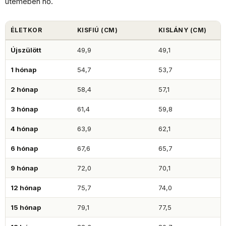
ütemében nő.
ÉLETKOR
KISFIÚ (CM)
KISLÁNY (CM)
Újszülött
49,9
49,1
1 hónap
54,7
53,7
2 hónap
58,4
57,1
3 hónap
61,4
59,8
4 hónap
63,9
62,1
6 hónap
67,6
65,7
9 hónap
72,0
70,1
12 hónap
75,7
74,0
15 hónap
79,1
77,5