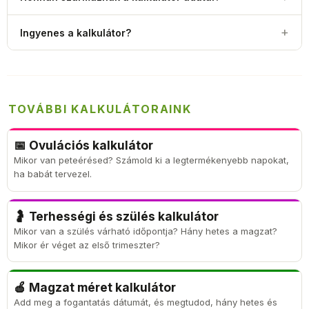
különbség mutatkozik, ezért a WHO külön referencia
görbéket adott ki nemenként. Egy 12 hónapos kisfiú medián
A kalkulátor az Egészségügyi Világszervezet (WHO) 2006-ban
értéke 75,7 cm, egy egykorú kislányé 74,0 cm – ez a kb. 1,5
+
Ingyenes a kalkulátor?
kiadott Child Growth Standards adatsorát használja. Ezt a hat
cm-es eltérés a teljes 0–24 hónapos időszakon végigvonul.
ország optimális körülmények között nevelt babáit követő, ún.
Igen, a babaméret kalkulátor a Csaladinet.hu oldalán teljesen
Multicentre Growth Reference Study (MGRS) alapján
ingyenes, regisztráció és felhasználói fiók nélkül használható.
dolgozták ki. A WHO standard nemzetközi referencia 0–24
hónapos kor között.
TOVÁBBI KALKULÁTORAINK
📅 Ovulációs kalkulátor
Mikor van peteérésed? Számold ki a legtermékenyebb napokat,
ha babát tervezel.
🤰 Terhességi és szülés kalkulátor
Mikor van a szülés várható időpontja? Hány hetes a magzat?
Mikor ér véget az első trimeszter?
🍎 Magzat méret kalkulátor
Add meg a fogantatás dátumát, és megtudod, hány hetes és