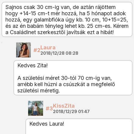
Sajnos csak 30 cm-ig van, de aztán rájöttem
hogy +14-15 cm-t mér hozzá, ha 5 hónapot adok
hozzá, egy galambfióka úgy kb. 10 cm, 10+15=25,
és az én babám tényleg lehet kb. 25 cm-es. Kérem
a Családinet szerkesztői javítsák ezt a hibát!
Laura
#2
2018/12/28 08:28
Kedves Zita!
A születési méret 30-tól 70 cm-ig van,
arrébb kell húzni a csúszkát a megfelelő
születési méretig.
KissZita
#3
2018/12/29 01:47
Kedves Laura!