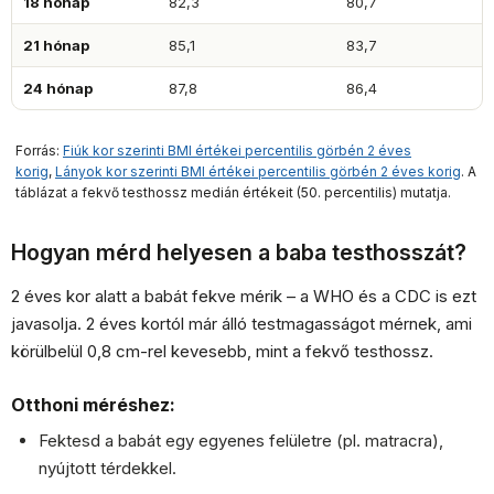
18 hónap
82,3
80,7
21 hónap
85,1
83,7
24 hónap
87,8
86,4
Forrás:
Fiúk kor szerinti BMI értékei percentilis görbén 2 éves
korig
,
Lányok kor szerinti BMI értékei percentilis görbén 2 éves korig
. A
táblázat a fekvő testhossz medián értékeit (50. percentilis) mutatja.
Hogyan mérd helyesen a baba testhosszát?
2 éves kor alatt a babát fekve mérik – a WHO és a CDC is ezt
javasolja. 2 éves kortól már álló testmagasságot mérnek, ami
körülbelül 0,8 cm-rel kevesebb, mint a fekvő testhossz.
Otthoni méréshez:
Fektesd a babát egy egyenes felületre (pl. matracra),
nyújtott térdekkel.