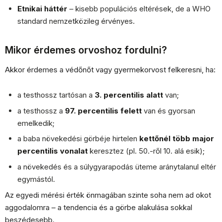
Etnikai háttér
– kisebb populációs eltérések, de a WHO
standard nemzetközileg érvényes.
Mikor érdemes orvoshoz fordulni?
Akkor érdemes a védőnőt vagy gyermekorvost felkeresni, ha:
a testhossz tartósan a
3. percentilis alatt
van;
a testhossz a
97. percentilis felett
van és gyorsan
emelkedik;
a baba növekedési görbéje hirtelen
kettőnél több major
percentilis vonalat
keresztez (pl. 50.-ről 10. alá esik);
a növekedés és a súlygyarapodás üteme aránytalanul eltér
egymástól.
Az egyedi mérési érték önmagában szinte soha nem ad okot
aggodalomra – a tendencia és a görbe alakulása sokkal
beszédesebb.