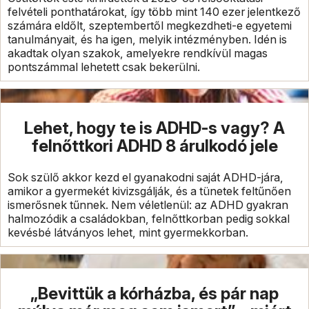
felvételi ponthatárokat, így több mint 140 ezer jelentkező
számára eldőlt, szeptembertől megkezdheti-e egyetemi
tanulmányait, és ha igen, melyik intézményben. Idén is
akadtak olyan szakok, amelyekre rendkívül magas
pontszámmal lehetett csak bekerülni.
Lehet, hogy te is ADHD-s vagy? A
felnőttkori ADHD 8 árulkodó jele
Sok szülő akkor kezd el gyanakodni saját ADHD-jára,
amikor a gyermekét kivizsgálják, és a tünetek feltűnően
ismerősnek tűnnek. Nem véletlenül: az ADHD gyakran
halmozódik a családokban, felnőttkorban pedig sokkal
kevésbé látványos lehet, mint gyermekkorban.
„Bevittük a kórházba, és pár nap