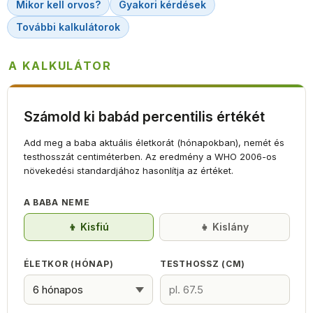
Mikor kell orvos?
Gyakori kérdések
További kalkulátorok
A KALKULÁTOR
Számold ki babád percentilis értékét
Add meg a baba aktuális életkorát (hónapokban), nemét és
testhosszát centiméterben. Az eredmény a WHO 2006-os
növekedési standardjához hasonlítja az értéket.
A BABA NEME
👦 Kisfiú
👧 Kislány
ÉLETKOR (HÓNAP)
TESTHOSSZ (CM)