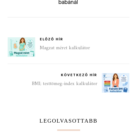
babánál
ELŐZŐ HÍR
Magzat méret kalkulátor
KÖVETKEZŐ HÍR
BMI; testtömeg-index kalkulátor
LEGOLVASOTTABB