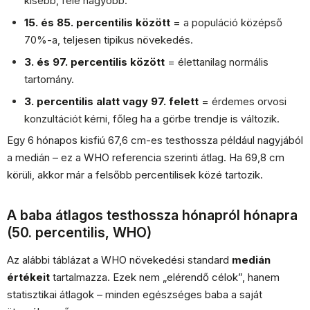
kisebb, fele nagyobb.
15. és 85. percentilis között
= a populáció középső
70%-a, teljesen tipikus növekedés.
3. és 97. percentilis között
= élettanilag normális
tartomány.
3. percentilis alatt vagy 97. felett
= érdemes orvosi
konzultációt kérni, főleg ha a görbe trendje is változik.
Egy 6 hónapos kisfiú 67,6 cm-es testhossza például nagyjából
a medián – ez a WHO referencia szerinti átlag. Ha 69,8 cm
körüli, akkor már a felsőbb percentilisek közé tartozik.
A baba átlagos testhossza hónapról hónapra
(50. percentilis, WHO)
Az alábbi táblázat a WHO növekedési standard
medián
értékeit
tartalmazza. Ezek nem „elérendő célok”, hanem
statisztikai átlagok – minden egészséges baba a saját