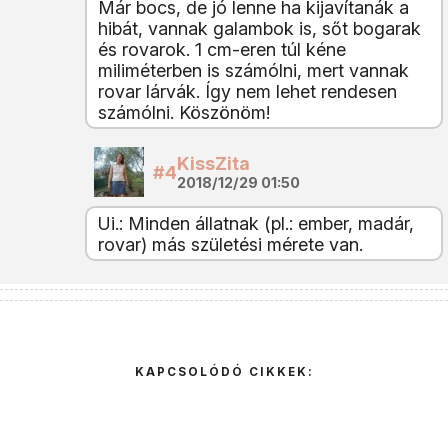
Már bocs, de jó lenne ha kijavítanák a
hibát, vannak galambok is, sőt bogarak
és rovarok. 1 cm-eren túl kéne
miliméterben is számólni, mert vannak
rovar lárvák. Így nem lehet rendesen
számólni. Köszönöm!
KissZita
#4
2018/12/29 01:50
Ui.: Minden állatnak (pl.: ember, madár,
rovar) más születési mérete van.
KAPCSOLÓDÓ CIKKEK: