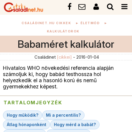
CSALÁDINET.HU CIKKEK
►
ÉLETMÓD
►
KALKULÁTOROK
Babaméret kalkulátor
Családinet
[cikkei]
- 2016-01-04
Hivatalos WHO növekedési referencia alapján
számoljuk ki, hogy babád testhossza hol
helyezkedik el a hasonló korú és nemű
gyermekekhez képest.
TARTALOMJEGYZÉK
Hogy működik?
Mi a percentilis?
Átlag hónaponként
Hogy mérd a babát?