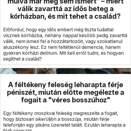
múlva már meg sem ismert” – miért
válik zavarttá az idős beteg a
kórházban, és mit tehet a család?
Előfordul, hogy egy idős embert még tiszta tudattal
visznek kórházba, néhány nappal később pedig zavarttá
válik, nem ismeri fel a hozzátartozóit, vagy szokatlanul
aluszékony lesz. Ez nem feltétlenül demencia, hanem
gyakran kórházi delírium. Mit kell erről tudni, és hogyan
segíthet a család?
A féltékeny feleség leharapta férje
péniszét, miután előtte megélezte a
fogait a "véres bosszúhoz"
Egy féltékeny moszkvai feleség megreszelte a fogait,
hogy biztosan sikerüljön a bosszúja, miután férje
telefonján egy pikáns üzenetet talált. Ezután leharapta a
férfi péniszét.