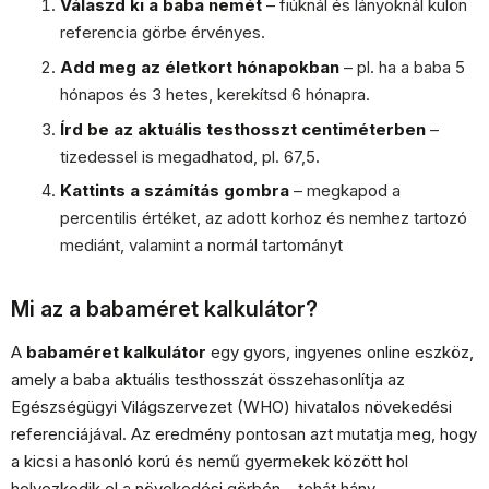
Válaszd ki a baba nemét
– fiúknál és lányoknál külön
referencia görbe érvényes.
Add meg az életkort hónapokban
– pl. ha a baba 5
hónapos és 3 hetes, kerekítsd 6 hónapra.
Írd be az aktuális testhosszt centiméterben
–
tizedessel is megadhatod, pl. 67,5.
Kattints a számítás gombra
– megkapod a
percentilis értéket, az adott korhoz és nemhez tartozó
mediánt, valamint a normál tartományt
Mi az a babaméret kalkulátor?
A
babaméret kalkulátor
egy gyors, ingyenes online eszköz,
amely a baba aktuális testhosszát összehasonlítja az
Egészségügyi Világszervezet (WHO) hivatalos növekedési
referenciájával. Az eredmény pontosan azt mutatja meg, hogy
a kicsi a hasonló korú és nemű gyermekek között hol
helyezkedik el a növekedési görbén – tehát hány